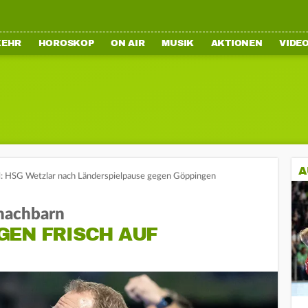
KEHR
HOROSKOP
ON AIR
MUSIK
AKTIONEN
VIDE
A
l: HSG Wetzlar nach Länderspielpause gegen Göppingen
nnachbarn
GEN FRISCH AUF