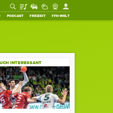
Playlist
Staupilot
Wetter
Webcam
Mein FFH
O
PODCAST
FREIZEIT
FFH-WELT
UCH INTERESSANT