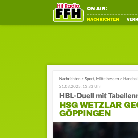
ON AIR:
NACHRICHTEN
VER
Nachrichten
>
Sport
,
Mittelhessen
>
Handbal
21.03.2025, 13:33 Uhr
HBL-Duell mit Tabelle
HSG WETZLAR GE
GÖPPINGEN