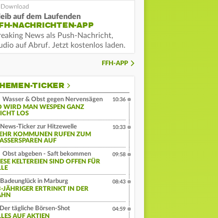
leib auf dem Laufenden
FH-NACHRICHTEN-APP
reaking News als Push-Nachricht,
dio auf Abruf. Jetzt kostenlos laden.
FFH-APP
HEMEN-TICKER
Wasser & Obst gegen Nervensägen
10:36
O WIRD MAN WESPEN GANZ
EICHT LOS
News-Ticker zur Hitzewelle
10:33
EHR KOMMUNEN RUFEN ZUM
ASSERSPAREN AUF
Obst abgeben - Saft bekommen
09:58
IESE KELTEREIEN SIND OFFEN FÜR
LLE
Badeunglück in Marburg
08:43
3-JÄHRIGER ERTRINKT IN DER
AHN
Der tägliche Börsen-Shot
04:59
LLES AUF AKTIEN