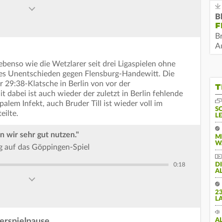
B
F
B
Au
benso wie die Wetzlarer seit drei Ligaspielen ohne
ables Unentschieden gegen Flensburg-Handewitt. Die
 29:38-Klatsche in Berlin von vor der
T
t dabei ist auch wieder der zuletzt in Berlin fehlende
palem Infekt, auch Bruder Till ist wieder voll im
S
eilte.
L
 wir sehr gut nutzen."
M
W
g auf das Göppingen-Spiel
0:18
D
A
2
L
erspielpause
A