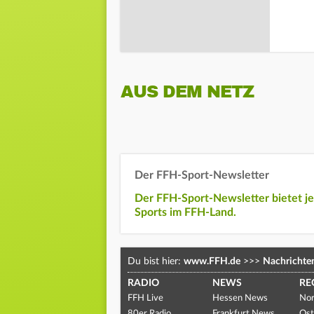
AUS DEM NETZ
Der FFH-Sport-Newsletter
Der FFH-Sport-Newsletter bietet j
Sports im FFH-Land.
Du bist hier:
www.FFH.de
>>>
Nachrichte
RADIO
NEWS
RE
FFH Live
Hessen News
Nor
80er Radio
Frankfurt News
Ost