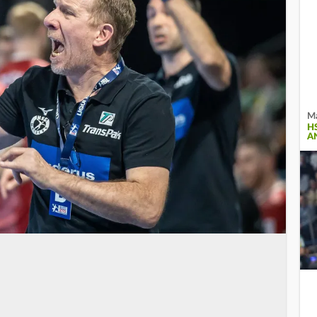
Ma
H
A