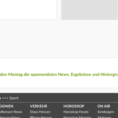
eden Montag die spannendsten News, Ergebnisse und Hintergr
n
>>>
Sport
GIONEN
VERKEHR
HOROSKOP
ON AIR
dhessen News
Staus Hessen
Horoskop Heute
Sendungen
hessen News
Blitzer Hessen
Horoskop Morgen
Aktionen