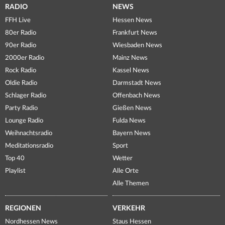
RADIO
NEWS
FFH Live
Hessen News
80er Radio
Frankfurt News
90er Radio
Wiesbaden News
2000er Radio
Mainz News
Rock Radio
Kassel News
Oldie Radio
Darmstadt News
Schlager Radio
Offenbach News
Party Radio
Gießen News
Lounge Radio
Fulda News
Weihnachtsradio
Bayern News
Meditationsradio
Sport
Top 40
Wetter
Playlist
Alle Orte
Alle Themen
REGIONEN
VERKEHR
Nordhessen News
Staus Hessen