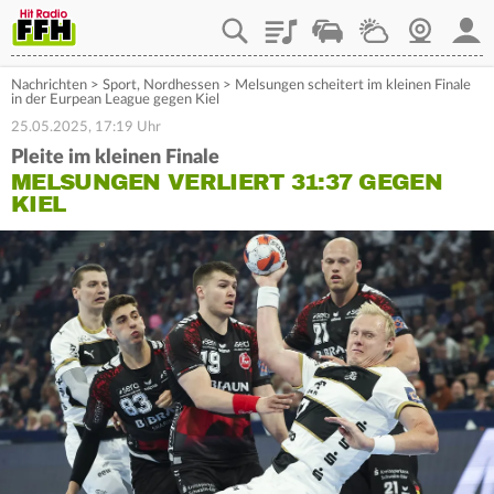
Playlist
Staupilot
Wetter
Webcam
Mein
Nachrichten
>
Sport
,
Nordhessen
>
Melsungen scheitert im kleinen Finale
in der Eurpean League gegen Kiel
25.05.2025, 17:19 Uhr
Pleite im kleinen Finale
MELSUNGEN VERLIERT 31:37 GEGEN
KIEL