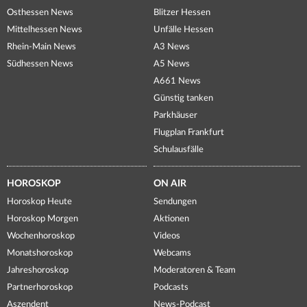
Osthessen News
Blitzer Hessen
Mittelhessen News
Unfälle Hessen
Rhein-Main News
A3 News
Südhessen News
A5 News
A661 News
Günstig tanken
Parkhäuser
Flugplan Frankfurt
Schulausfälle
HOROSKOP
ON AIR
Horoskop Heute
Sendungen
Horoskop Morgen
Aktionen
Wochenhoroskop
Videos
Monatshoroskop
Webcams
Jahreshoroskop
Moderatoren & Team
Partnerhoroskop
Podcasts
Aszendent
News-Podcast