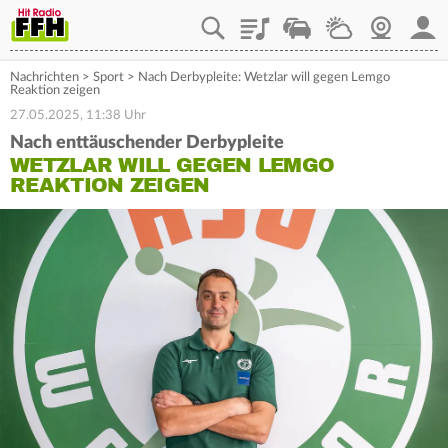
Playlist
Staupilot
Wetter
Webcam
Mein
Nachrichten
>
Sport
>
Nach Derbypleite: Wetzlar will gegen Lemgo
Reaktion zeigen
27.05.2025, 11:38 Uhr
Nach enttäuschender Derbypleite
WETZLAR WILL GEGEN LEMGO
REAKTION ZEIGEN