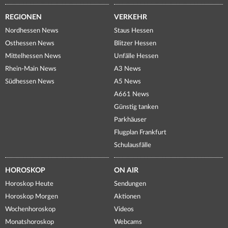
REGIONEN
VERKEHR
Nordhessen News
Staus Hessen
Osthessen News
Blitzer Hessen
Mittelhessen News
Unfälle Hessen
Rhein-Main News
A3 News
Südhessen News
A5 News
A661 News
Günstig tanken
Parkhäuser
Flugplan Frankfurt
Schulausfälle
HOROSKOP
ON AIR
Horoskop Heute
Sendungen
Horoskop Morgen
Aktionen
Wochenhoroskop
Videos
Monatshoroskop
Webcams