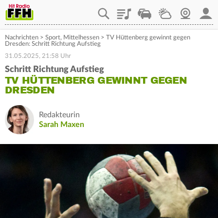
Playlist
Staupilot
Wetter
Webcam
Mein
Nachrichten
>
Sport
,
Mittelhessen
>
TV Hüttenberg gewinnt gegen
Dresden: Schritt Richtung Aufstieg
31.05.2025, 21:58 Uhr
Schritt Richtung Aufstieg
TV HÜTTENBERG GEWINNT GEGEN
DRESDEN
Redakteurin
Sarah Maxen