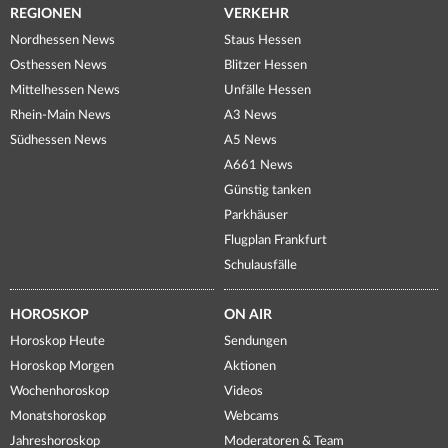
REGIONEN
VERKEHR
Nordhessen News
Staus Hessen
Osthessen News
Blitzer Hessen
Mittelhessen News
Unfälle Hessen
Rhein-Main News
A3 News
Südhessen News
A5 News
A661 News
Günstig tanken
Parkhäuser
Flugplan Frankfurt
Schulausfälle
HOROSKOP
ON AIR
Horoskop Heute
Sendungen
Horoskop Morgen
Aktionen
Wochenhoroskop
Videos
Monatshoroskop
Webcams
Jahreshoroskop
Moderatoren & Team