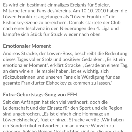
Es wird ein bestimmt einmaliges Ereignis für Spieler,
Mitarbeiter und Fans des Vereins. Am 10.10. 2010 haben die
Löwen Frankfurt angefangen als “Löwen Frankfurt” die
Eishockey-Szene zu bereichern. Damals startete der Club
nach einer Insolvenz in den Niederungen den 4. Liga und
kämpfte sich Stück für Stück wieder nach oben.
Emotionaler Moment
Andreas Stracke, der Löwen-Boss, beschreibt die Bedeutung
dieses Tages voller Stolz und positiver Gedanken. „Es ist ein
emotionaler Moment“, erklärt Stracke. „Gerade an einem Tag,
an dem wir ein Heimspiel haben, ist es wichtig, sich
rückzubesinnen und unseren Fans die Würdigung für das
gesamte Frankfurter Eishockey zukommen zu lassen.“
Extra-Geburtstags-Song von FFH
Seit den Anfängen hat sich viel verändert, doch die
Leidenschaft und der Einsatz für den Sport und die Region
sind ungebrochen. „Es ist einfach eine Hommage an
Löweneishockey“, fügt er hinzu. Stracke verrät: „Wir haben
ein Sondertrikot entworfen, um an unsere Wurzeln zu
erinnern. Solche kleinen Geschichten sind es, die uns stark