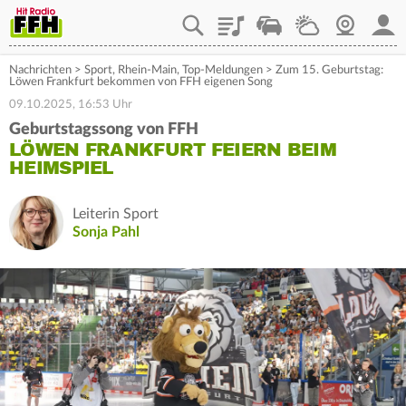
Playlist
Staupilot
Wetter
Webcam
Mein
Nachrichten
>
Sport
,
Rhein-Main
,
Top-Meldungen
>
Zum 15. Geburtstag:
Löwen Frankfurt bekommen von FFH eigenen Song
09.10.2025, 16:53 Uhr
Geburtstagssong von FFH
LÖWEN FRANKFURT FEIERN BEIM
HEIMSPIEL
Leiterin Sport
Sonja Pahl