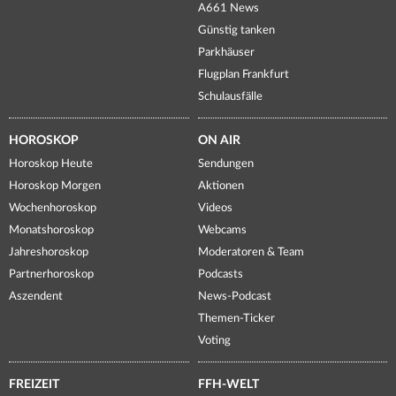
A661 News
Günstig tanken
Parkhäuser
Flugplan Frankfurt
Schulausfälle
HOROSKOP
ON AIR
Horoskop Heute
Sendungen
Horoskop Morgen
Aktionen
Wochenhoroskop
Videos
Monatshoroskop
Webcams
Jahreshoroskop
Moderatoren & Team
Partnerhoroskop
Podcasts
Aszendent
News-Podcast
Themen-Ticker
Voting
FREIZEIT
FFH-WELT