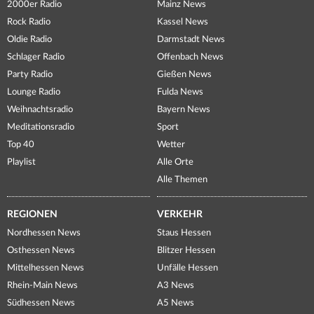
2000er Radio
Mainz News
Rock Radio
Kassel News
Oldie Radio
Darmstadt News
Schlager Radio
Offenbach News
Party Radio
Gießen News
Lounge Radio
Fulda News
Weihnachtsradio
Bayern News
Meditationsradio
Sport
Top 40
Wetter
Playlist
Alle Orte
Alle Themen
REGIONEN
VERKEHR
Nordhessen News
Staus Hessen
Osthessen News
Blitzer Hessen
Mittelhessen News
Unfälle Hessen
Rhein-Main News
A3 News
Südhessen News
A5 News