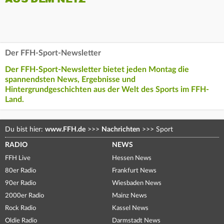
Der FFH-Sport-Newsletter
Der FFH-Sport-Newsletter bietet jeden Montag die
spannendsten News, Ergebnisse und
Hintergrundgeschichten aus der Welt des Sports im FFH-
Land.
Du bist hier:
www.FFH.de
>>>
Nachrichten
>>>
Sport
RADIO
NEWS
FFH Live
Hessen News
80er Radio
Frankfurt News
90er Radio
Wiesbaden News
2000er Radio
Mainz News
Rock Radio
Kassel News
Oldie Radio
Darmstadt News