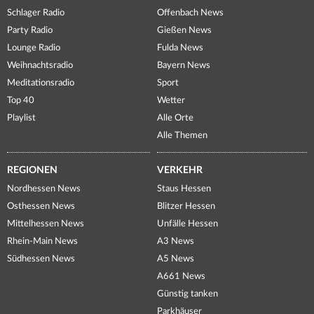
Schlager Radio
Offenbach News
Party Radio
Gießen News
Lounge Radio
Fulda News
Weihnachtsradio
Bayern News
Meditationsradio
Sport
Top 40
Wetter
Playlist
Alle Orte
Alle Themen
REGIONEN
VERKEHR
Nordhessen News
Staus Hessen
Osthessen News
Blitzer Hessen
Mittelhessen News
Unfälle Hessen
Rhein-Main News
A3 News
Südhessen News
A5 News
A661 News
Günstig tanken
Parkhäuser