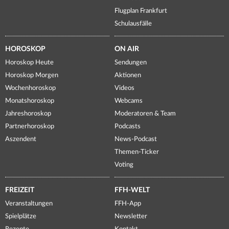
Flugplan Frankfurt
Schulausfälle
HOROSKOP
ON AIR
Horoskop Heute
Sendungen
Horoskop Morgen
Aktionen
Wochenhoroskop
Videos
Monatshoroskop
Webcams
Jahreshoroskop
Moderatoren & Team
Partnerhoroskop
Podcasts
Aszendent
News-Podcast
Themen-Ticker
Voting
FREIZEIT
FFH-WELT
Veranstaltungen
FFH-App
Spielplätze
Newsletter