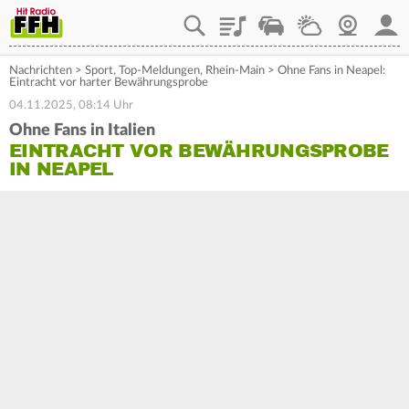
Playlist
Staupilot
Wetter
Webcam
Mein
Nachrichten
>
Sport
,
Top-Meldungen
,
Rhein-Main
>
Ohne Fans in Neapel:
Eintracht vor harter Bewährungsprobe
04.11.2025, 08:14 Uhr
Ohne Fans in Italien
EINTRACHT VOR BEWÄHRUNGSPROBE
IN NEAPEL