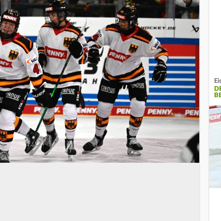
Ei
D
B