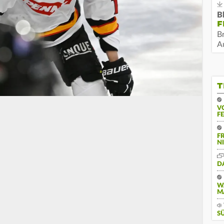
B
F
B
Au
T
V
F
F
N
D
W
M
S