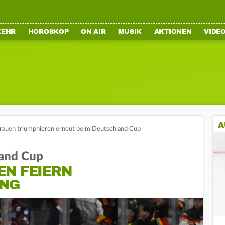
KEHR
HOROSKOP
ON AIR
MUSIK
AKTIONEN
VIDE
A
rauen triumphieren erneut beim Deutschland Cup
land Cup
EN FEIERN
UNG