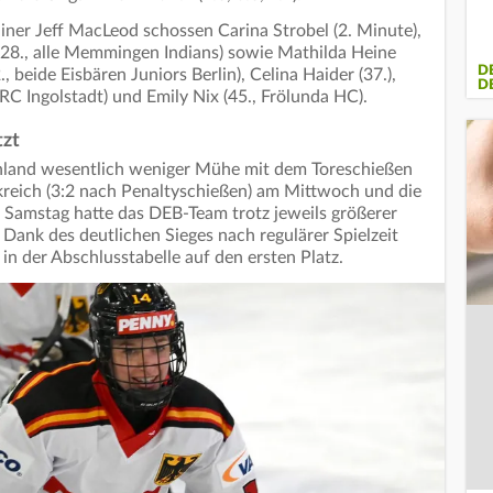
iner Jeff MacLeod schossen Carina Strobel (2. Minute),
 (28., alle Memmingen Indians) sowie Mathilda Heine
D
, beide Eisbären Juniors Berlin), Celina Haider (37.),
D
RC Ingolstadt) und Emily Nix (45., Frölunda HC).
tzt
hland wesentlich weniger Mühe mit dem Toreschießen
nkreich (3:2 nach Penaltyschießen) am Mittwoch und die
 Samstag hatte das DEB-Team trotz jeweils größerer
ank des deutlichen Sieges nach regulärer Spielzeit
n der Abschlusstabelle auf den ersten Platz.