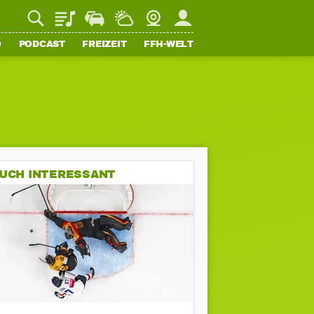
Playlist
Staupilot
Wetter
Webcam
Mein FFH
O
PODCAST
FREIZEIT
FFH-WELT
UCH INTERESSANT