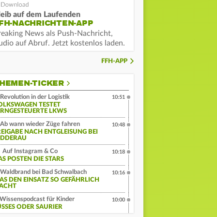
leib auf dem Laufenden
FH-NACHRICHTEN-APP
reaking News als Push-Nachricht,
dio auf Abruf. Jetzt kostenlos laden.
FFH-APP
HEMEN-TICKER
Revolution in der Logistik
10:51
OLKSWAGEN TESTET
ERNGESTEUERTE LKWS
Ab wann wieder Züge fahren
10:48
REIGABE NACH ENTGLEISUNG BEI
IDDERAU
Auf Instagram & Co
10:18
AS POSTEN DIE STARS
Waldbrand bei Bad Schwalbach
10:16
AS DEN EINSATZ SO GEFÄHRLICH
ACHT
Wissenspodcast für Kinder
10:00
ÜSSES ODER SAURIER