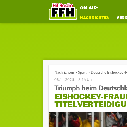
ON AIR:
NACHRICHTEN
VER
Nachrichten
>
Sport
>
Deutsche Eishockey-F
08.11.2025, 18:56 Uhr
Triumph beim Deutsch
EISHOCKEY-FRAU
TITELVERTEIDIG