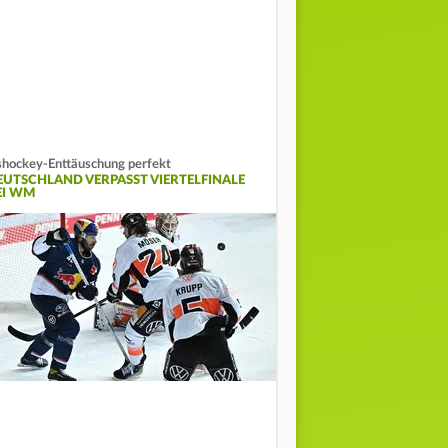
shockey-Enttäuschung perfekt
EUTSCHLAND VERPASST VIERTELFINALE
EI WM