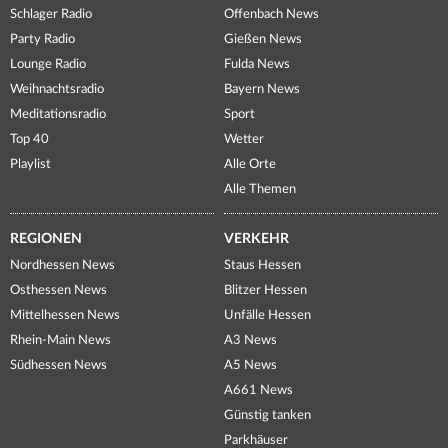
Schlager Radio
Offenbach News
Party Radio
Gießen News
Lounge Radio
Fulda News
Weihnachtsradio
Bayern News
Meditationsradio
Sport
Top 40
Wetter
Playlist
Alle Orte
Alle Themen
REGIONEN
VERKEHR
Nordhessen News
Staus Hessen
Osthessen News
Blitzer Hessen
Mittelhessen News
Unfälle Hessen
Rhein-Main News
A3 News
Südhessen News
A5 News
A661 News
Günstig tanken
Parkhäuser