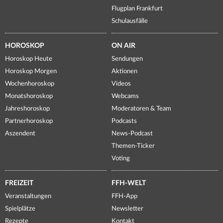
Flugplan Frankfurt
Schulausfälle
HOROSKOP
ON AIR
Horoskop Heute
Sendungen
Horoskop Morgen
Aktionen
Wochenhoroskop
Videos
Monatshoroskop
Webcams
Jahreshoroskop
Moderatoren & Team
Partnerhoroskop
Podcasts
Aszendent
News-Podcast
Themen-Ticker
Voting
FREIZEIT
FFH-WELT
Veranstaltungen
FFH-App
Spielplätze
Newsletter
Rezepte
Kontakt