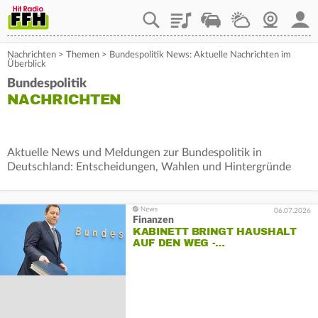
Playlist
Staupilot
Wetter
Webcam
Mein
Nachrichten
>
Themen
>
Bundespolitik News: Aktuelle Nachrichten im
Überblick
Bundespolitik
NACHRICHTEN
Aktuelle News und Meldungen zur Bundespolitik in
Deutschland: Entscheidungen, Wahlen und Hintergründe
06.07.2026
Finanzen
KABINETT BRINGT HAUSHALT
AUF DEN WEG -…