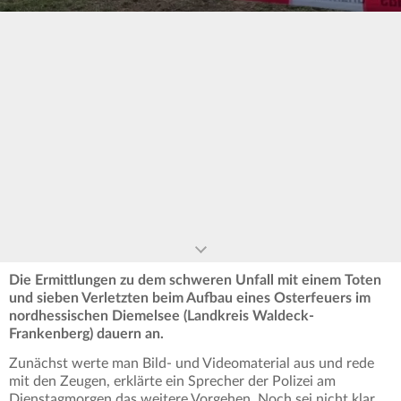
0
seconds
of
0
seconds
Die Ermittlungen zu dem schweren Unfall mit einem Toten
und sieben Verletzten beim Aufbau eines Osterfeuers im
nordhessischen Diemelsee (Landkreis Waldeck-
Frankenberg) dauern an.
Zunächst werte man Bild- und Videomaterial aus und rede
mit den Zeugen, erklärte ein Sprecher der Polizei am
Dienstagmorgen das weitere Vorgehen. Noch sei nicht klar,