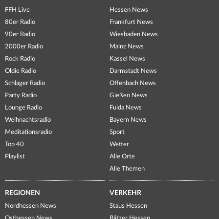
FFH Live
Hessen News
80er Radio
Frankfurt News
90er Radio
Wiesbaden News
2000er Radio
Mainz News
Rock Radio
Kassel News
Oldie Radio
Darmstadt News
Schlager Radio
Offenbach News
Party Radio
Gießen News
Lounge Radio
Fulda News
Weihnachtsradio
Bayern News
Meditationsradio
Sport
Top 40
Wetter
Playlist
Alle Orte
Alle Themen
REGIONEN
VERKEHR
Nordhessen News
Staus Hessen
Osthessen News
Blitzer Hessen