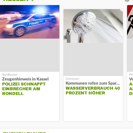
Zeugenhinweis in Kassel
Kommunen rufen zum Sparen auf
POLIZEI SCHNAPPT
A
WASSERVERBRAUCH 40
EINBRECHER AM
A
PROZENT HÖHER
RONDELL
D