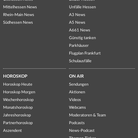
Mittelhessen News
Unfälle Hessen
Rhein-Main News
A3 News
Südhessen News
A5 News
A661 News
Günstig tanken
Parkhäuser
Flugplan Frankfurt
Schulausfälle
HOROSKOP
ON AIR
Horoskop Heute
Sendungen
Horoskop Morgen
Aktionen
Wochenhoroskop
Videos
Monatshoroskop
Webcams
Jahreshoroskop
Moderatoren & Team
Partnerhoroskop
Podcasts
Aszendent
News-Podcast