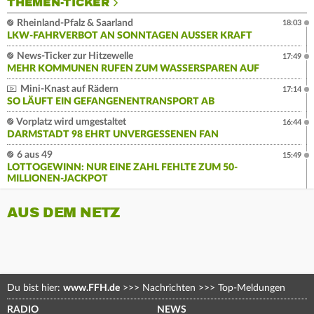
THEMEN-TICKER
Rheinland-Pfalz & Saarland
18:03
LKW-FAHRVERBOT AN SONNTAGEN AUSSER KRAFT
News-Ticker zur Hitzewelle
17:49
MEHR KOMMUNEN RUFEN ZUM WASSERSPAREN AUF
Mini-Knast auf Rädern
17:14
SO LÄUFT EIN GEFANGENENTRANSPORT AB
Vorplatz wird umgestaltet
16:44
DARMSTADT 98 EHRT UNVERGESSENEN FAN
6 aus 49
15:49
LOTTOGEWINN: NUR EINE ZAHL FEHLTE ZUM 50-
MILLIONEN-JACKPOT
AUS DEM NETZ
Du bist hier:
www.FFH.de
>>>
Nachrichten
>>>
Top-Meldungen
RADIO
NEWS