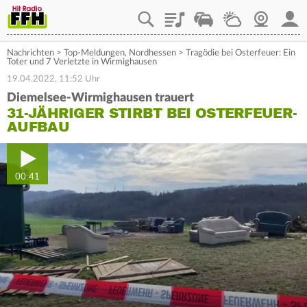
Playlist
Staupilot
Wetter
Webcam
Mein
Nachrichten
>
Top-Meldungen
,
Nordhessen
>
Tragödie bei Osterfeuer: Ein
Toter und 7 Verletzte in Wirmighausen
19.04.2022, 11:52 Uhr
Diemelsee-Wirmighausen trauert
31-JÄHRIGER STIRBT BEI OSTERFEUER-
AUFBAU
00:41