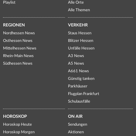
Playlist
Alle Orte
Alle Themen
REGIONEN
VERKEHR
Nordhessen News
Staus Hessen
Osthessen News
Blitzer Hessen
Mittelhessen News
Unfälle Hessen
Rhein-Main News
A3 News
Südhessen News
A5 News
A661 News
Günstig tanken
Parkhäuser
Flugplan Frankfurt
Schulausfälle
HOROSKOP
ON AIR
Horoskop Heute
Sendungen
Horoskop Morgen
Aktionen