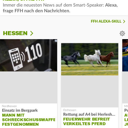
Immer die neuesten News auf dem Smart-Speaker:
Alexa,
frage FFH nach den Nachrichten
.
FFH ALEXA-SKILL
HESSEN
Einsatz im Bergpark
P
Rettung auf A4 bei Herleshausen
MANN MIT
A
FEUERWEHR BEFREIT
SCHRECKSCHUSSWAFFE
L
VERKEILTES PFERD
FESTGENOMMEN
J