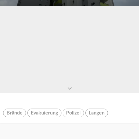
0
seconds
of
0
seconds
Brände
Evakuierung
Polizei
Langen