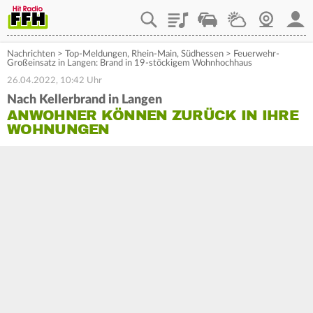
Playlist
Staupilot
Wetter
Webcam
Mein
Nachrichten
>
Top-Meldungen
,
Rhein-Main
,
Südhessen
>
Feuerwehr-
Großeinsatz in Langen: Brand in 19-stöckigem Wohnhochhaus
26.04.2022, 10:42 Uhr
Nach Kellerbrand in Langen
ANWOHNER KÖNNEN ZURÜCK IN IHRE
WOHNUNGEN