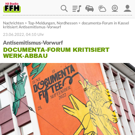
Playlist
Staupilot
Wetter
Webcam
Mein
Nachrichten
>
Top-Meldungen
,
Nordhessen
>
documenta-Forum in Kassel
kritisiert Antisemitismus-Vorwurf
23.06.2022, 04:10 Uhr
Antisemitismus-Vorwurf
DOCUMENTA-FORUM KRITISIERT
WERK-ABBAU