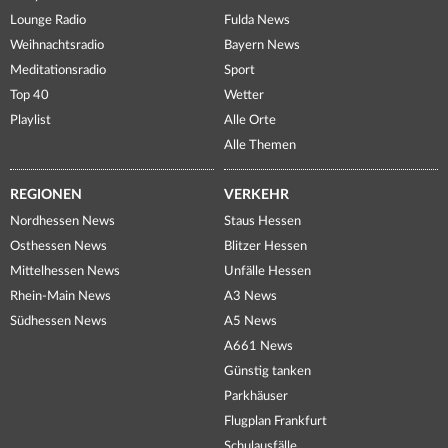
Lounge Radio
Fulda News
Weihnachtsradio
Bayern News
Meditationsradio
Sport
Top 40
Wetter
Playlist
Alle Orte
Alle Themen
REGIONEN
VERKEHR
Nordhessen News
Staus Hessen
Osthessen News
Blitzer Hessen
Mittelhessen News
Unfälle Hessen
Rhein-Main News
A3 News
Südhessen News
A5 News
A661 News
Günstig tanken
Parkhäuser
Flugplan Frankfurt
Schulausfälle