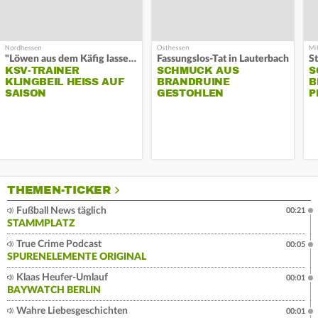
"Löwen aus dem Käfig lassen"
Fassungslos-Tat in Lauterbach
KSV-TRAINER
SCHMUCK AUS
S
KLINGBEIL HEISS AUF S
BRANDRUINE
B
AISON
GESTOHLEN
P
THEMEN-TICKER
Fußball News täglich
00:21
STAMMPLATZ
True Crime Podcast
00:05
SPURENELEMENTE ORIGINAL
Klaas Heufer-Umlauf
00:01
BAYWATCH BERLIN
Wahre Liebesgeschichten
00:01