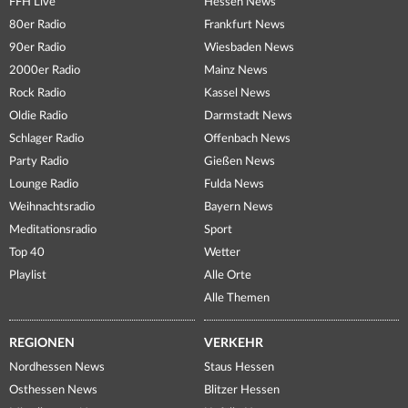
FFH Live
Hessen News
80er Radio
Frankfurt News
90er Radio
Wiesbaden News
2000er Radio
Mainz News
Rock Radio
Kassel News
Oldie Radio
Darmstadt News
Schlager Radio
Offenbach News
Party Radio
Gießen News
Lounge Radio
Fulda News
Weihnachtsradio
Bayern News
Meditationsradio
Sport
Top 40
Wetter
Playlist
Alle Orte
Alle Themen
REGIONEN
VERKEHR
Nordhessen News
Staus Hessen
Osthessen News
Blitzer Hessen