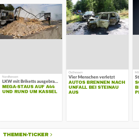
Vier Menschen verletzt
LKW mit Briketts ausgebrannt
AUTOS BRENNEN NACH
S
MEGA-STAUS AUF A44
UNFALL BEI STEINAU
B
UND RUND UM KASSEL
AUS
P
THEMEN-TICKER