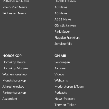
Mittelhessen News
Unfälle Hessen
Rhein-Main News
A3 News
Südhessen News
A5 News
A661 News
Günstig tanken
Parkhäuser
Flugplan Frankfurt
Schulausfälle
HOROSKOP
ON AIR
Horoskop Heute
Sendungen
Horoskop Morgen
Aktionen
Wochenhoroskop
Videos
Monatshoroskop
Webcams
Jahreshoroskop
Moderatoren & Team
Partnerhoroskop
Podcasts
Aszendent
News-Podcast
Themen-Ticker