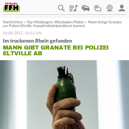
Playlist
Staupilot
Wetter
Webcam
Mein
Nachrichten
>
Top-Meldungen
,
Wiesbaden/Mainz
>
Mann bringt Granate
zur Polizei Eltville: Kampfmittelräumdienst kommt
16.08.2022, 16:52 Uhr
Im trockenen Rhein gefunden
MANN GIBT GRANATE BEI POLIZEI
ELTVILLE AB