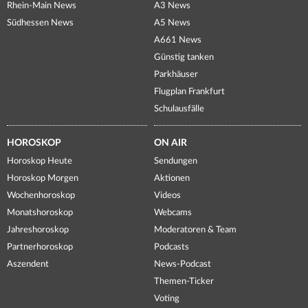
Rhein-Main News
A3 News
Südhessen News
A5 News
A661 News
Günstig tanken
Parkhäuser
Flugplan Frankfurt
Schulausfälle
HOROSKOP
ON AIR
Horoskop Heute
Sendungen
Horoskop Morgen
Aktionen
Wochenhoroskop
Videos
Monatshoroskop
Webcams
Jahreshoroskop
Moderatoren & Team
Partnerhoroskop
Podcasts
Aszendent
News-Podcast
Themen-Ticker
Voting