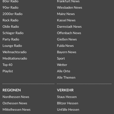
80er Radio
Frankfurt News
90er Radio
Wiesbaden News
2000er Radio
Mainz News
Rock Radio
Kassel News
Oldie Radio
Darmstadt News
Schlager Radio
Offenbach News
Party Radio
Gießen News
Lounge Radio
Fulda News
Weihnachtsradio
Bayern News
Meditationsradio
Sport
Top 40
Wetter
Playlist
Alle Orte
Alle Themen
REGIONEN
VERKEHR
Nordhessen News
Staus Hessen
Osthessen News
Blitzer Hessen
Mittelhessen News
Unfälle Hessen