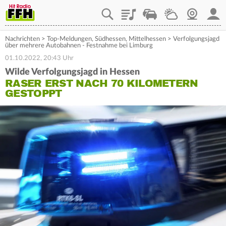
Playlist
Staupilot
Wetter
Webcam
Mein
Nachrichten
>
Top-Meldungen
,
Südhessen
,
Mittelhessen
>
Verfolgungsjagd
über mehrere Autobahnen - Festnahme bei Limburg
01.10.2022, 20:43 Uhr
Wilde Verfolgungsjagd in Hessen
RASER ERST NACH 70 KILOMETERN
GESTOPPT