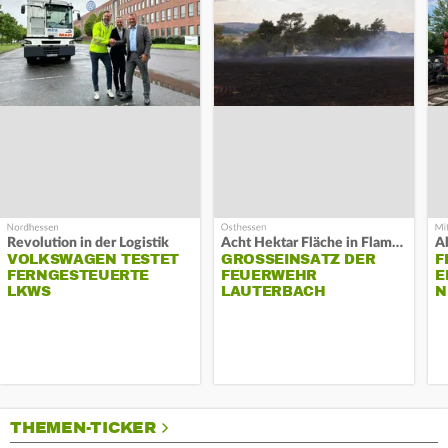
Revolution in der Logistik
Acht Hektar Fläche in Flammen
A
VOLKSWAGEN TESTET
GROSSEINSATZ DER F
F
FERNGESTEUERTE
EUERWEHR L
E
LKWS
AUTERBACH
N
THEMEN-TICKER