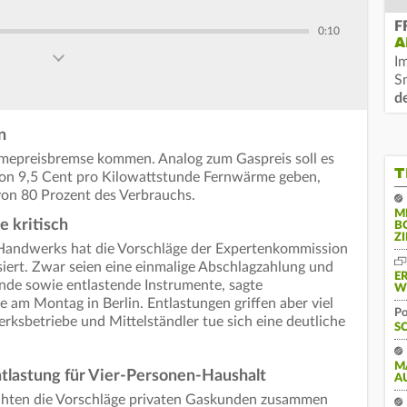
F
0:10
A
I
S
d
n
mepreisbremse kommen. Analog zum Gaspreis soll es
T
 von 9,5 Cent pro Kilowattstunde Fernwärme geben,
on 80 Prozent des Verbrauchs.
M
 kritisch
B
Z
Handwerks hat die Vorschläge der Expertenkommission
siert. Zwar seien eine einmalige Abschlagzahlung und
E
ende sowie entlastende Instrumente, sagte
W
am Montag in Berlin. Entlastungen griffen aber viel
Po
rksbetriebe und Mittelständler tue sich eine deutliche
S
M
ntlastung für Vier-Personen-Haushalt
A
ächten die Vorschläge privaten Gaskunden zusammen