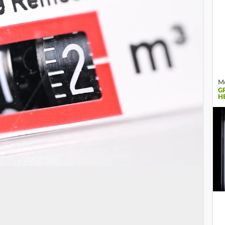
Me
G
E