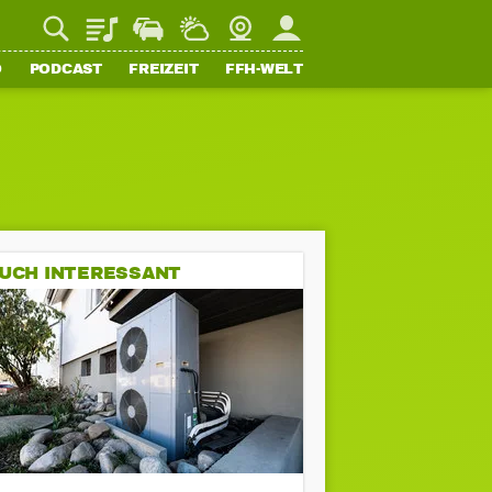
Playlist
Staupilot
Wetter
Webcam
Mein FFH
O
PODCAST
FREIZEIT
FFH-WELT
UCH INTERESSANT