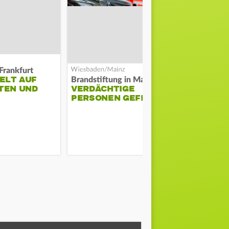
Frankfurt
ELT AUF
DARMSTAD
Brandstiftung in Mainz-Kastel?
TEN UND
VERDÄCHTIGE
ERKÄMPFT
PERSONEN GEFILMT
GEGEN KI