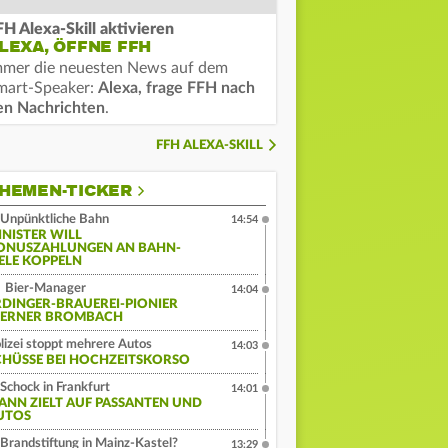
FH Alexa-Skill aktivieren
LEXA, ÖFFNE FFH
mmer die neuesten News auf dem
mart-Speaker:
Alexa, frage FFH nach
en Nachrichten
.
FFH ALEXA-SKILL
HEMEN-TICKER
Unpünktliche Bahn
14:54
INISTER WILL
ONUSZAHLUNGEN AN BAHN-
IELE KOPPELN
Bier-Manager
14:04
RDINGER-BRAUEREI-PIONIER
ERNER BROMBACH
lizei stoppt mehrere Autos
14:03
CHÜSSE BEI HOCHZEITSKORSO
Schock in Frankfurt
14:01
ANN ZIELT AUF PASSANTEN UND
UTOS
Brandstiftung in Mainz-Kastel?
13:29