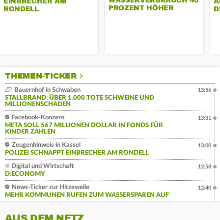
WASSERVERBRAUCH 40
EINBRECHER AM
A
PROZENT HÖHER
RONDELL
D
THEMEN-TICKER
Bauernhof in Schwaben
13:56
STALLBRAND: ÜBER 1.000 TOTE SCHWEINE UND
MILLIONENSCHADEN
Facebook-Konzern
13:31
META SOLL 567 MILLIONEN DOLLAR IN FONDS FÜR
KINDER ZAHLEN
Zeugenhinweis in Kassel
13:00
POLIZEI SCHNAPPT EINBRECHER AM RONDELL
Digital und Wirtschaft
12:58
D:ECONOMY
News-Ticker zur Hitzewelle
12:40
MEHR KOMMUNEN RUFEN ZUM WASSERSPAREN AUF
AUS DEM NETZ