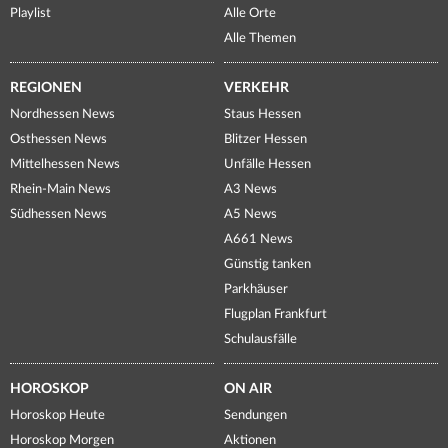
Playlist
Alle Orte
Alle Themen
REGIONEN
VERKEHR
Nordhessen News
Staus Hessen
Osthessen News
Blitzer Hessen
Mittelhessen News
Unfälle Hessen
Rhein-Main News
A3 News
Südhessen News
A5 News
A661 News
Günstig tanken
Parkhäuser
Flugplan Frankfurt
Schulausfälle
HOROSKOP
ON AIR
Horoskop Heute
Sendungen
Horoskop Morgen
Aktionen