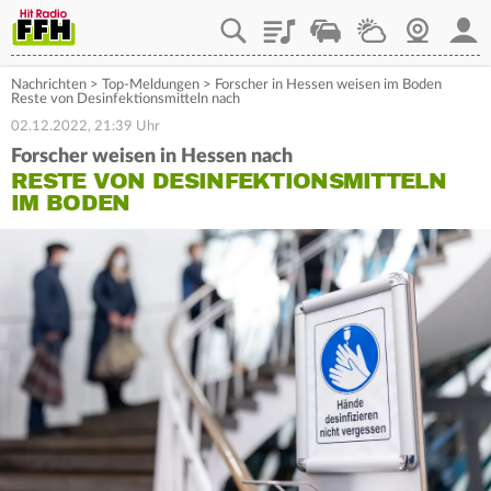
Playlist
Staupilot
Wetter
Webcam
Mein
Nachrichten
>
Top-Meldungen
>
Forscher in Hessen weisen im Boden
Reste von Desinfektionsmitteln nach
02.12.2022, 21:39 Uhr
Forscher weisen in Hessen nach
RESTE VON DESINFEKTIONSMITTELN
IM BODEN