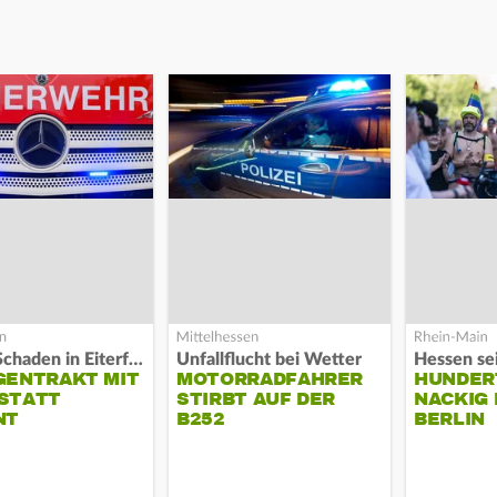
Hoher Schaden in Eiterfeld
Unfallflucht bei Wetter
Hessen se
GENTRAKT MIT
MOTORRADFAHRER
HUNDER
STATT
STIRBT AUF DER
NACKIG
NT
B252
BERLIN