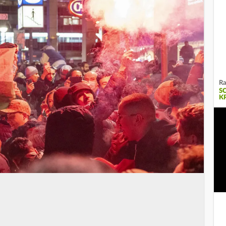
Ra
S
K