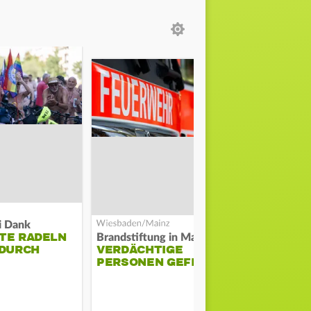
i Dank
TE RADELN
DARMSTAD
Brandstiftung in Mainz-Kastel?
 DURCH
VERDÄCHTIGE
ERKÄMPFT
PERSONEN GEFILMT
GEGEN KI