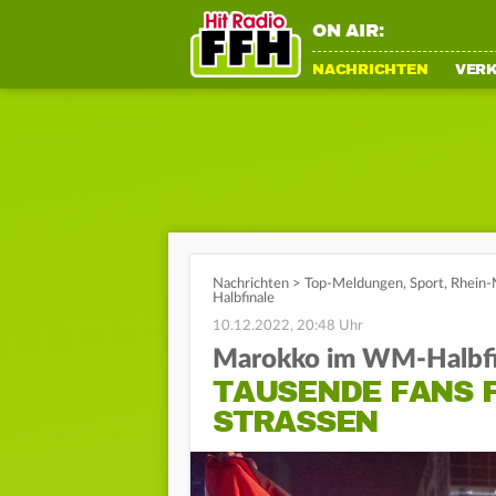
ON AIR:
NACHRICHTEN
VER
Nachrichten
>
Top-Meldungen
,
Sport
,
Rhein-
Halbfinale
10.12.2022, 20:48 Uhr
Marokko im WM-Halbfi
TAUSENDE FANS 
STRASSEN