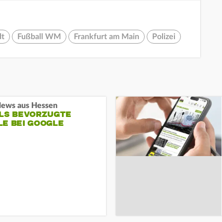
dt
Fußball WM
Frankfurt am Main
Polizei
ews aus Hessen
ALS BEVORZUGTE
LE BEI GOOGLE