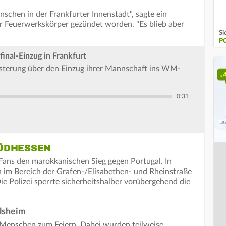
nschen in der Frankfurter Innenstadt", sagte ein
war Feuerwerkskörper gezündet worden. "Es blieb aber
Si
P
nal-Einzug in Frankfurt
terung über den Einzug ihrer Mannschaft ins WM-
0:31
ÜDHESSEN
Fans den marokkanischen Sieg gegen Portugal. In
 im Bereich der Grafen-/Elisabethen- und Rheinstraße
ie Polizei sperrte sicherheitshalber vorübergehend die
elsheim
0 Menschen zum Feiern. Dabei wurden teilweise