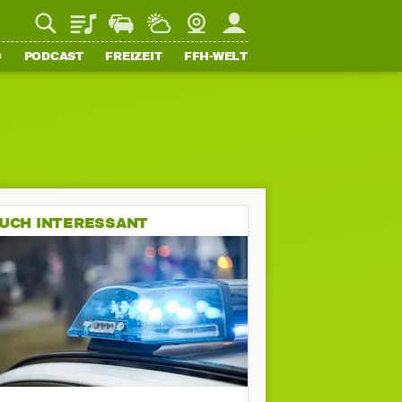
Playlist
Staupilot
Wetter
Webcam
Mein FFH
O
PODCAST
FREIZEIT
FFH-WELT
UCH INTERESSANT