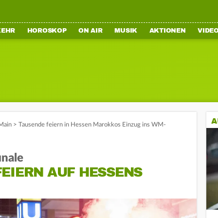
KEHR
HOROSKOP
ON AIR
MUSIK
AKTIONEN
VIDE
A
Main
>
Tausende feiern in Hessen Marokkos Einzug ins WM-
nale
FEIERN AUF HESSENS