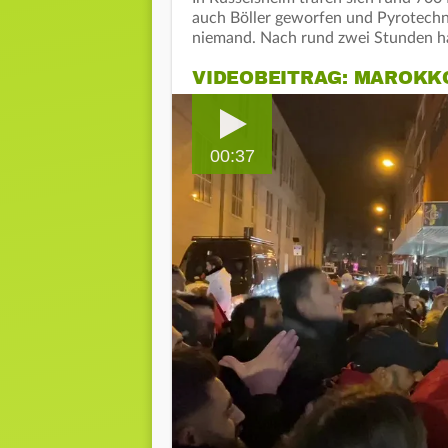
auch Böller geworfen und Pyrotechnik
niemand. Nach rund zwei Stunden hat
VIDEOBEITRAG: MAROKKO
00:37