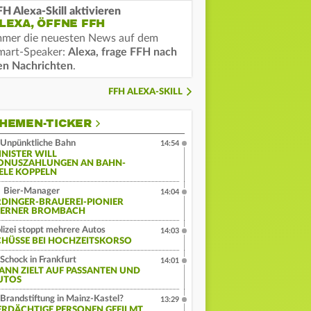
FH Alexa-Skill aktivieren
LEXA, ÖFFNE FFH
mmer die neuesten News auf dem
mart-Speaker:
Alexa, frage FFH nach
en Nachrichten
.
FFH ALEXA-SKILL
HEMEN-TICKER
Unpünktliche Bahn
14:54
INISTER WILL
ONUSZAHLUNGEN AN BAHN-
IELE KOPPELN
Bier-Manager
14:04
RDINGER-BRAUEREI-PIONIER
ERNER BROMBACH
lizei stoppt mehrere Autos
14:03
CHÜSSE BEI HOCHZEITSKORSO
Schock in Frankfurt
14:01
ANN ZIELT AUF PASSANTEN UND
UTOS
Brandstiftung in Mainz-Kastel?
13:29
ERDÄCHTIGE PERSONEN GEFILMT