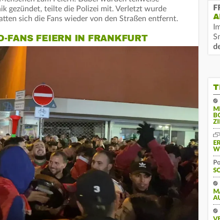
F
 gezündet, teilte die Polizei mit. Verletzt wurde
A
ten sich die Fans wieder von den Straßen entfernt.
I
-FANS FEIERN IN FRANKFURT
S
d
T
M
B
Z
E
W
Po
S
M
A
V