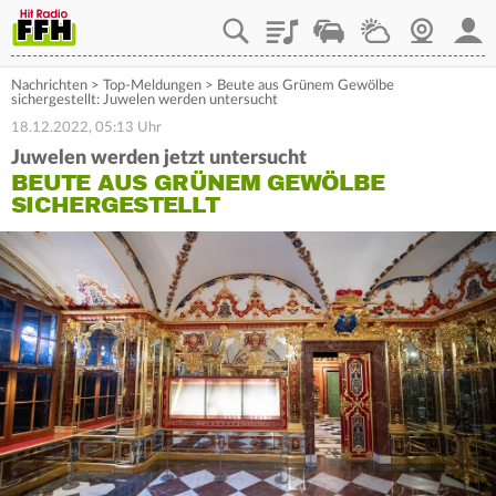
Playlist
Staupilot
Wetter
Webcam
Mein
Nachrichten
>
Top-Meldungen
>
Beute aus Grünem Gewölbe
sichergestellt: Juwelen werden untersucht
18.12.2022, 05:13 Uhr
Juwelen werden jetzt untersucht
BEUTE AUS GRÜNEM GEWÖLBE
SICHERGESTELLT