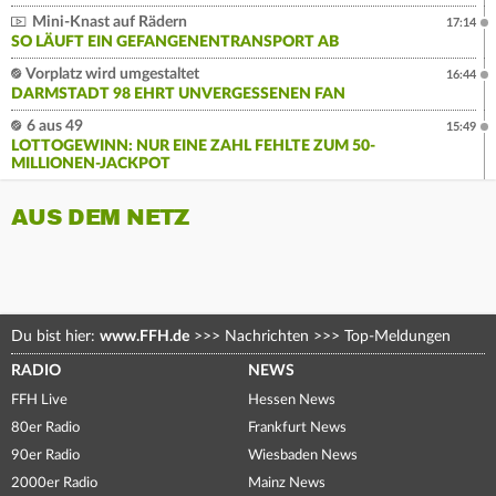
Mini-Knast auf Rädern
17:14
SO LÄUFT EIN GEFANGENENTRANSPORT AB
Vorplatz wird umgestaltet
16:44
DARMSTADT 98 EHRT UNVERGESSENEN FAN
6 aus 49
15:49
LOTTOGEWINN: NUR EINE ZAHL FEHLTE ZUM 50-
MILLIONEN-JACKPOT
AUS DEM NETZ
Du bist hier:
www.FFH.de
>>>
Nachrichten
>>>
Top-Meldungen
RADIO
NEWS
FFH Live
Hessen News
80er Radio
Frankfurt News
90er Radio
Wiesbaden News
2000er Radio
Mainz News