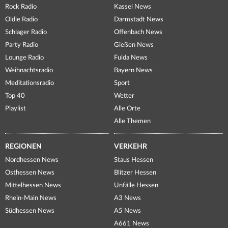
Rock Radio
Kassel News
Oldie Radio
Darmstadt News
Schlager Radio
Offenbach News
Party Radio
Gießen News
Lounge Radio
Fulda News
Weihnachtsradio
Bayern News
Meditationsradio
Sport
Top 40
Wetter
Playlist
Alle Orte
Alle Themen
REGIONEN
VERKEHR
Nordhessen News
Staus Hessen
Osthessen News
Blitzer Hessen
Mittelhessen News
Unfälle Hessen
Rhein-Main News
A3 News
Südhessen News
A5 News
A661 News