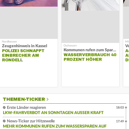
Zeugenhinweis in Kassel
Kommunen rufen zum Sparen auf
POLIZEI SCHNAPPT
A
WASSERVERBRAUCH 40
EINBRECHER AM
A
PROZENT HÖHER
RONDELL
D
THEMEN-TICKER
Erste Länder reagieren
18:03
LKW-FAHRVERBOT AN SONNTAGEN AUSSER KRAFT
News-Ticker zur Hitzewelle
17:49
MEHR KOMMUNEN RUFEN ZUM WASSERSPAREN AUF