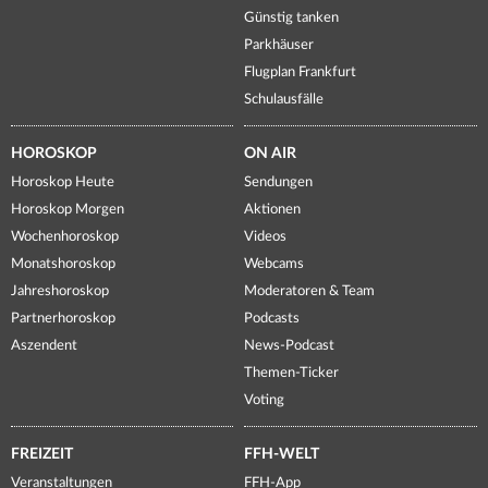
Günstig tanken
Parkhäuser
Flugplan Frankfurt
Schulausfälle
HOROSKOP
ON AIR
Horoskop Heute
Sendungen
Horoskop Morgen
Aktionen
Wochenhoroskop
Videos
Monatshoroskop
Webcams
Jahreshoroskop
Moderatoren & Team
Partnerhoroskop
Podcasts
Aszendent
News-Podcast
Themen-Ticker
Voting
FREIZEIT
FFH-WELT
Veranstaltungen
FFH-App