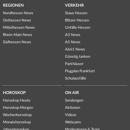
REGIONEN
VERKEHR
Nordhessen News
Staus Hessen
Osthessen News
Blitzer Hessen
Mittelhessen News
Unfälle Hessen
Rhein-Main News
A3 News
Südhessen News
A5 News
A661 News
Günstig tanken
Parkhäuser
Flugplan Frankfurt
Schulausfälle
HOROSKOP
ON AIR
Horoskop Heute
Sendungen
Horoskop Morgen
Aktionen
Wochenhoroskop
Videos
Monatshoroskop
Webcams
Jahreshoroskop
Moderatoren & Team