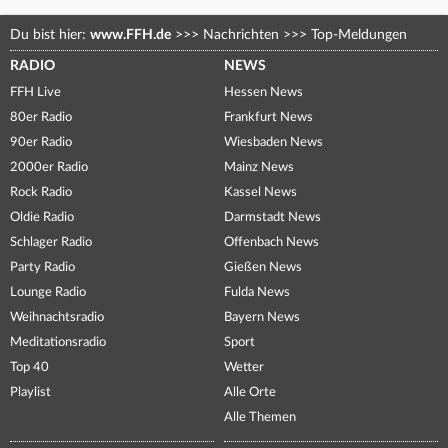
Du bist hier:
www.FFH.de
>>>
Nachrichten
>>>
Top-Meldungen
RADIO
NEWS
FFH Live
Hessen News
80er Radio
Frankfurt News
90er Radio
Wiesbaden News
2000er Radio
Mainz News
Rock Radio
Kassel News
Oldie Radio
Darmstadt News
Schlager Radio
Offenbach News
Party Radio
Gießen News
Lounge Radio
Fulda News
Weihnachtsradio
Bayern News
Meditationsradio
Sport
Top 40
Wetter
Playlist
Alle Orte
Alle Themen