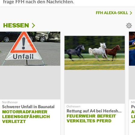
frage FFH nach den Nachrichten
.
FFH ALEXA-SKILL
HESSEN
Schwerer Unfall in Baunatal
P
Rettung auf A4 bei Herleshausen
MOTORRADFAHRER
A
FEUERWEHR BEFREIT
LEBENSGEFÄHRLICH
L
VERKEILTES PFERD
VERLETZT
J