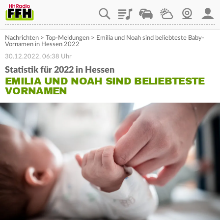
Playlist
Staupilot
Wetter
Webcam
Mein
Nachrichten
>
Top-Meldungen
>
Emilia und Noah sind beliebteste Baby-
Vornamen in Hessen 2022
30.12.2022, 06:38 Uhr
Statistik für 2022 in Hessen
EMILIA UND NOAH SIND BELIEBTESTE
VORNAMEN