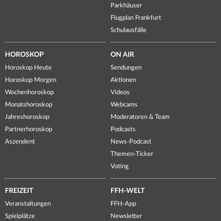
Parkhäuser
Flugplan Frankfurt
Schulausfälle
HOROSKOP
ON AIR
Horoskop Heute
Sendungen
Horoskop Morgen
Aktionen
Wochenhoroskop
Videos
Monatshoroskop
Webcams
Jahreshoroskop
Moderatoren & Team
Partnerhoroskop
Podcasts
Aszendent
News-Podcast
Themen-Ticker
Voting
FREIZEIT
FFH-WELT
Veranstaltungen
FFH-App
Spielplätze
Newsletter