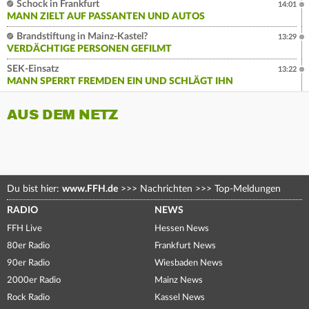
Schock in Frankfurt
14:01
MANN ZIELT AUF PASSANTEN UND AUTOS
Brandstiftung in Mainz-Kastel?
13:29
VERDÄCHTIGE PERSONEN GEFILMT
SEK-Einsatz
13:22
MANN SPERRT FREMDEN EIN UND SCHLÄGT IHN
AUS DEM NETZ
Du bist hier:
www.FFH.de
>>>
Nachrichten
>>>
Top-Meldungen
RADIO
NEWS
FFH Live
Hessen News
80er Radio
Frankfurt News
90er Radio
Wiesbaden News
2000er Radio
Mainz News
Rock Radio
Kassel News