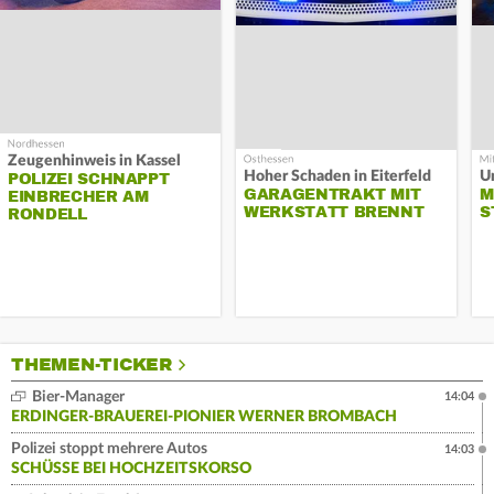
Zeugenhinweis in Kassel
Hoher Schaden in Eiterfeld
Un
POLIZEI SCHNAPPT
GARAGENTRAKT MIT
M
EINBRECHER AM
WERKSTATT BRENNT
S
RONDELL
THEMEN-TICKER
Bier-Manager
14:04
ERDINGER-BRAUEREI-PIONIER WERNER BROMBACH
Polizei stoppt mehrere Autos
14:03
SCHÜSSE BEI HOCHZEITSKORSO