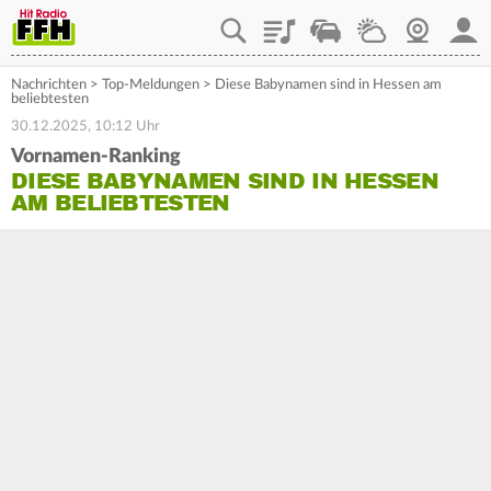
Playlist
Staupilot
Wetter
Webcam
Mein
Nachrichten
>
Top-Meldungen
>
Diese Babynamen sind in Hessen am
beliebtesten
30.12.2025, 10:12 Uhr
Vornamen-Ranking
DIESE BABYNAMEN SIND IN HESSEN
AM BELIEBTESTEN