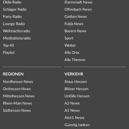
Oldie Radio
Darmstadt News
Schlager Radio
Offenbach News
Party Radio
Gießen News
Lounge Radio
Fulda News
Weihnachtsradio
Bayern News
Meditationsradio
Sport
Top 40
Wetter
Playlist
Alle Orte
Alle Themen
REGIONEN
VERKEHR
Nordhessen News
Staus Hessen
Osthessen News
Blitzer Hessen
Mittelhessen News
Unfälle Hessen
Rhein-Main News
A3 News
Südhessen News
A5 News
A661 News
Günstig tanken