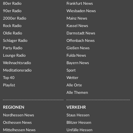
80er Radio
Frankfurt News
90er Radio
Wiesbaden News
2000er Radio
Mainz News
Rock Radio
Kassel News
Oldie Radio
Darmstadt News
Schlager Radio
Offenbach News
Party Radio
Gießen News
Lounge Radio
Fulda News
Weihnachtsradio
Bayern News
Meditationsradio
Sport
Top 40
Wetter
Playlist
Alle Orte
Alle Themen
REGIONEN
VERKEHR
Nordhessen News
Staus Hessen
Osthessen News
Blitzer Hessen
Mittelhessen News
Unfälle Hessen