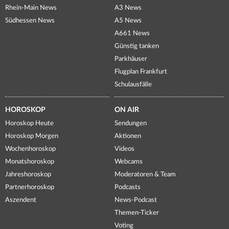
Rhein-Main News
A3 News
Südhessen News
A5 News
A661 News
Günstig tanken
Parkhäuser
Flugplan Frankfurt
Schulausfälle
HOROSKOP
ON AIR
Horoskop Heute
Sendungen
Horoskop Morgen
Aktionen
Wochenhoroskop
Videos
Monatshoroskop
Webcams
Jahreshoroskop
Moderatoren & Team
Partnerhoroskop
Podcasts
Aszendent
News-Podcast
Themen-Ticker
Voting