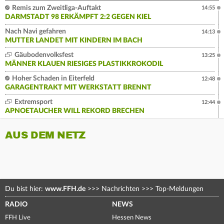
Remis zum Zweitliga-Auftakt
14:55
DARMSTADT 98 ERKÄMPFT 2:2 GEGEN KIEL
Nach Navi gefahren
14:13
MUTTER LANDET MIT KINDERN IM BACH
Gäubodenvolksfest
13:25
MÄNNER KLAUEN RIESIGES PLASTIKKROKODIL
Hoher Schaden in Eiterfeld
12:48
GARAGENTRAKT MIT WERKSTATT BRENNT
Extremsport
12:44
APNOETAUCHER WILL REKORD BRECHEN
AUS DEM NETZ
Du bist hier:
www.FFH.de
>>>
Nachrichten
>>>
Top-Meldungen
RADIO
NEWS
FFH Live
Hessen News