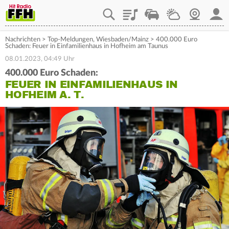
Playlist
Staupilot
Wetter
Webcam
Mein
Nachrichten
>
Top-Meldungen
,
Wiesbaden/Mainz
>
400.000 Euro
Schaden: Feuer in Einfamilienhaus in Hofheim am Taunus
08.01.2023, 04:49 Uhr
400.000 Euro Schaden:
FEUER IN EINFAMILIENHAUS IN
HOFHEIM A. T.