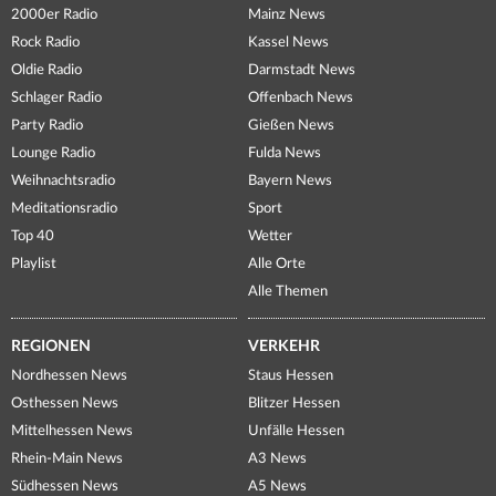
2000er Radio
Mainz News
Rock Radio
Kassel News
Oldie Radio
Darmstadt News
Schlager Radio
Offenbach News
Party Radio
Gießen News
Lounge Radio
Fulda News
Weihnachtsradio
Bayern News
Meditationsradio
Sport
Top 40
Wetter
Playlist
Alle Orte
Alle Themen
REGIONEN
VERKEHR
Nordhessen News
Staus Hessen
Osthessen News
Blitzer Hessen
Mittelhessen News
Unfälle Hessen
Rhein-Main News
A3 News
Südhessen News
A5 News