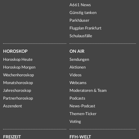
A661 News
Günstig tanken
Parkhäuser
Flugplan Frankfurt
Schulausfälle
HOROSKOP
ON AIR
Horoskop Heute
Sendungen
Horoskop Morgen
Aktionen
Wochenhoroskop
Videos
Monatshoroskop
Webcams
Jahreshoroskop
Moderatoren & Team
Partnerhoroskop
Podcasts
Aszendent
News-Podcast
Themen-Ticker
Voting
FREIZEIT
FFH-WELT