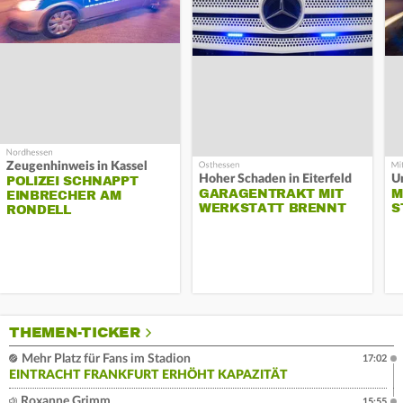
Zeugenhinweis in Kassel
Hoher Schaden in Eiterfeld
Un
POLIZEI SCHNAPPT
GARAGENTRAKT MIT
M
EINBRECHER AM
WERKSTATT BRENNT
S
RONDELL
THEMEN-TICKER
Mehr Platz für Fans im Stadion
17:02
EINTRACHT FRANKFURT ERHÖHT KAPAZITÄT
Roxanne Grimm
15:55