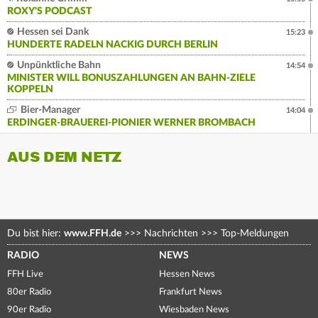
ROXY'S PODCAST
Hessen sei Dank
15:23
HUNDERTE RADELN NACKIG DURCH BERLIN
Unpünktliche Bahn
14:54
MINISTER WILL BONUSZAHLUNGEN AN BAHN-ZIELE
KOPPELN
Bier-Manager
14:04
ERDINGER-BRAUEREI-PIONIER WERNER BROMBACH
AUS DEM NETZ
Du bist hier:
www.FFH.de
>>>
Nachrichten
>>>
Top-Meldungen
RADIO
NEWS
FFH Live
Hessen News
80er Radio
Frankfurt News
90er Radio
Wiesbaden News