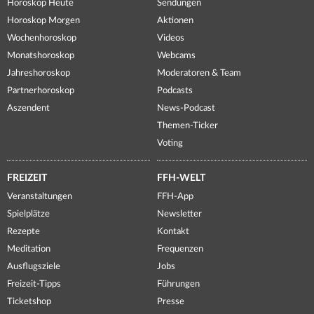
Horoskop Heute
Sendungen
Horoskop Morgen
Aktionen
Wochenhoroskop
Videos
Monatshoroskop
Webcams
Jahreshoroskop
Moderatoren & Team
Partnerhoroskop
Podcasts
Aszendent
News-Podcast
Themen-Ticker
Voting
FREIZEIT
FFH-WELT
Veranstaltungen
FFH-App
Spielplätze
Newsletter
Rezepte
Kontakt
Meditation
Frequenzen
Ausflugsziele
Jobs
Freizeit-Tipps
Führungen
Ticketshop
Presse