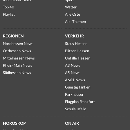
Meditationsradio
Sport
Top 40
Wetter
Playlist
Alle Orte
Alle Themen
REGIONEN
VERKEHR
Nordhessen News
Staus Hessen
Osthessen News
Blitzer Hessen
Mittelhessen News
Unfälle Hessen
Rhein-Main News
A3 News
Südhessen News
A5 News
A661 News
Günstig tanken
Parkhäuser
Flugplan Frankfurt
Schulausfälle
HOROSKOP
ON AIR