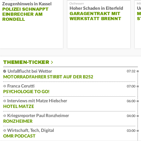
Zeugenhinweis in Kassel
Hoher Schaden in Eiterfeld
Un
POLIZEI SCHNAPPT
GARAGENTRAKT MIT
M
EINBRECHER AM
WERKSTATT BRENNT
S
RONDELL
THEMEN-TICKER
Unfallflucht bei Wetter
07:32
MOTORRADFAHRER STIRBT AUF DER B252
Franca Cerutti
07:00
PSYCHOLOGIE TO GO!
Interviews mit Matze Hielscher
06:00
HOTEL MATZE
Kriegsreporter Paul Ronzheimer
04:00
RONZHEIMER
Wirtschaft, Tech, Digital
03:00
OMR PODCAST