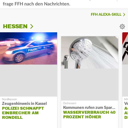
frage FFH nach den Nachrichten
.
FFH ALEXA-SKILL
HESSEN
Zeugenhinweis in Kassel
Kommunen rufen zum Sparen auf
POLIZEI SCHNAPPT
A
WASSERVERBRAUCH 40
EINBRECHER AM
A
PROZENT HÖHER
RONDELL
D