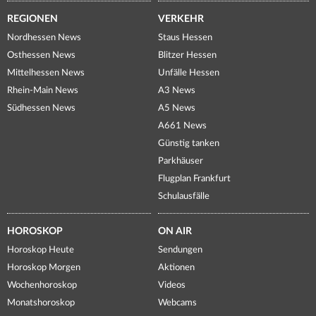
REGIONEN
VERKEHR
Nordhessen News
Staus Hessen
Osthessen News
Blitzer Hessen
Mittelhessen News
Unfälle Hessen
Rhein-Main News
A3 News
Südhessen News
A5 News
A661 News
Günstig tanken
Parkhäuser
Flugplan Frankfurt
Schulausfälle
HOROSKOP
ON AIR
Horoskop Heute
Sendungen
Horoskop Morgen
Aktionen
Wochenhoroskop
Videos
Monatshoroskop
Webcams