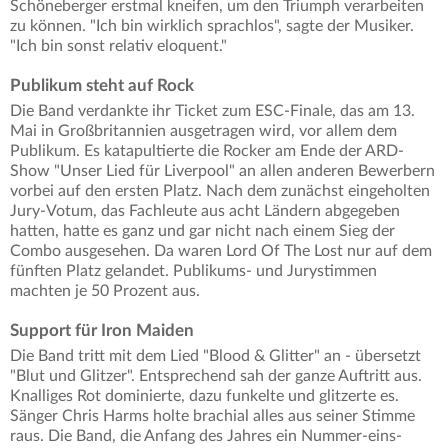
Schöneberger erstmal kneifen, um den Triumph verarbeiten
zu können. "Ich bin wirklich sprachlos", sagte der Musiker.
"Ich bin sonst relativ eloquent."
Publikum steht auf Rock
Die Band verdankte ihr Ticket zum ESC-Finale, das am 13.
Mai in Großbritannien ausgetragen wird, vor allem dem
Publikum. Es katapultierte die Rocker am Ende der ARD-
Show "Unser Lied für Liverpool" an allen anderen Bewerbern
vorbei auf den ersten Platz. Nach dem zunächst eingeholten
Jury-Votum, das Fachleute aus acht Ländern abgegeben
hatten, hatte es ganz und gar nicht nach einem Sieg der
Combo ausgesehen. Da waren Lord Of The Lost nur auf dem
fünften Platz gelandet. Publikums- und Jurystimmen
machten je 50 Prozent aus.
Support für Iron Maiden
Die Band tritt mit dem Lied "Blood & Glitter" an - übersetzt
"Blut und Glitzer". Entsprechend sah der ganze Auftritt aus.
Knalliges Rot dominierte, dazu funkelte und glitzerte es.
Sänger Chris Harms holte brachial alles aus seiner Stimme
raus. Die Band, die Anfang des Jahres ein Nummer-eins-