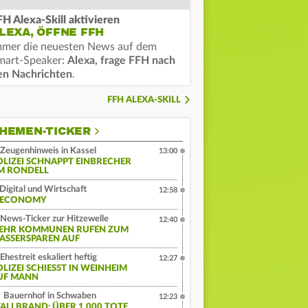
FH Alexa-Skill aktivieren
LEXA, ÖFFNE FFH
mmer die neuesten News auf dem
mart-Speaker:
Alexa, frage FFH nach
en Nachrichten
.
FFH ALEXA-SKILL
HEMEN-TICKER
Zeugenhinweis in Kassel
13:00
OLIZEI SCHNAPPT EINBRECHER
M RONDELL
Digital und Wirtschaft
12:58
:ECONOMY
News-Ticker zur Hitzewelle
12:40
EHR KOMMUNEN RUFEN ZUM
ASSERSPAREN AUF
Ehestreit eskaliert heftig
12:27
LIZEI SCHIESST IN WEINHEIM A
F MANN
Bauernhof in Schwaben
12:23
TALLBRAND: ÜBER 1.000 TOTE