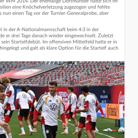
der WM 2014. Der ehemalige Dortmunder hatte sich im
asilien eine Knöchelverletzung zugezogen und fehlte
 nun einen Tag vor der Turnier-Generalprobe, aber
t in der A-Nationalmannschaft beim 4:3 in der
e er drei Tage danach wieder eingewechselt. Zuletzt
ein Startelfdebüt. Im offensiven Mittelfeld hatte er in
ingelegt und galt als klare Option für die Startelf auch