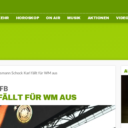
KEHR
HOROSKOP
ON AIR
MUSIK
AKTIONEN
VIDE
A
smann Schock Karl fällt für WM aus
DFB
FÄLLT FÜR WM AUS