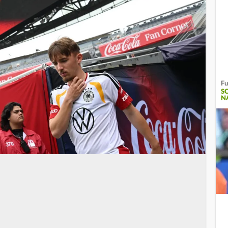
Fu
S
N