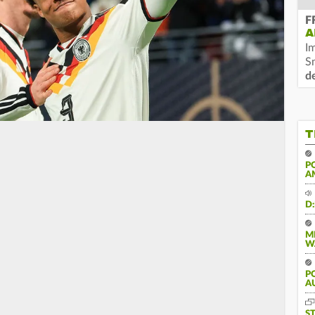
F
A
I
S
d
T
P
A
D
M
W
PO
U
S