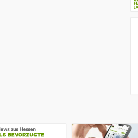
F
J
ews aus Hessen
ALS BEVORZUGTE