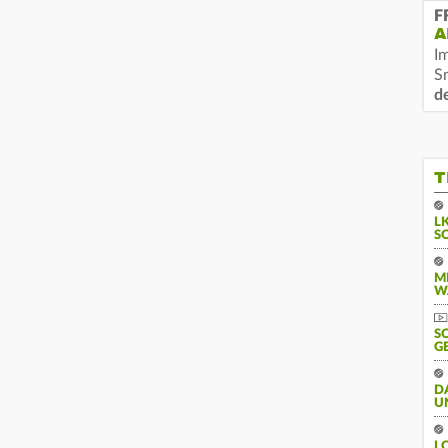
F
A
I
S
d
T
L
S
M
W
S
G
D
U
L