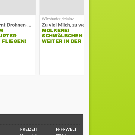
Polizei warnt Drohnen-Besitzer
Zu viel Milch, zu wenig Abnehme
M
MOLKEREI
STADTRAT
URTER
SCHWÄLBCHEN
WIEDER F
 FLIEGEN!
WEITER IN DER
SCHLAGZE
KRISE
FREIZEIT
FFH-WELT