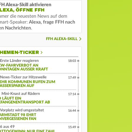
FH Alexa-Skill aktivieren
LEXA, ÖFFNE FFH
mmer die neuesten News auf dem
mart-Speaker:
Alexa, frage FFH nach
en Nachrichten
.
FFH ALEXA-SKILL
HEMEN-TICKER
Erste Länder reagieren
18:03
KW-FAHRVERBOT AN
ONNTAGEN AUSSER KRAFT
News-Ticker zur Hitzewelle
17:49
EHR KOMMUNEN RUFEN ZUM
ASSERSPAREN AUF
Mini-Knast auf Rädern
17:14
O LÄUFT EIN
EFANGENENTRANSPORT AB
Vorplatz wird umgestaltet
16:44
ARMSTADT 98 EHRT
NVERGESSENEN FAN
6 aus 49
15:49
OTTOGEWINN: NUR EINE ZAHL