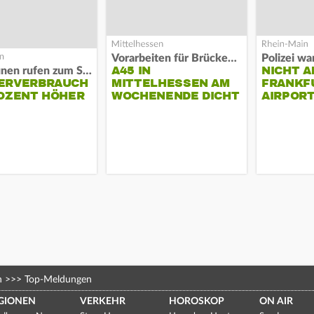
Vorarbeiten für Brücken-Neubau
A45 IN
NICHT A
Kommunen rufen zum Sparen auf
ERVERBRAUCH
MITTELHESSEN AM
FRANKF
OZENT HÖHER
WOCHENENDE DICHT
AIRPORT
n
>>>
Top-Meldungen
GIONEN
VERKEHR
HOROSKOP
ON AIR