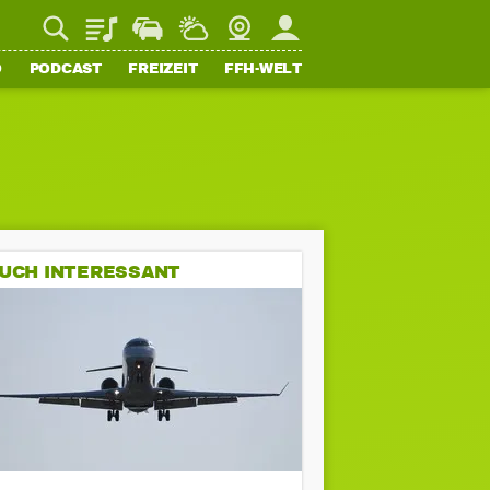
Playlist
Staupilot
Wetter
Webcam
Mein FFH
O
PODCAST
FREIZEIT
FFH-WELT
UCH INTERESSANT