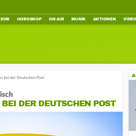
KEHR
HOROSKOP
ON AIR
MUSIK
AKTIONEN
VIDE
A
uss bei der Deutschen Post
isch
 BEI DER DEUTSCHEN POST