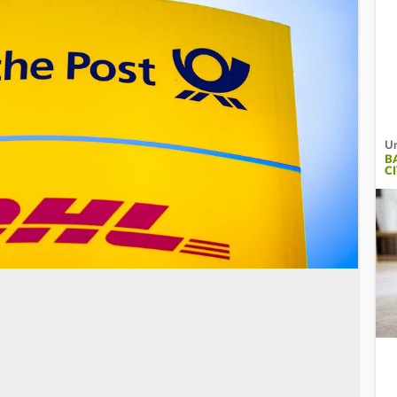
Ur
B
C