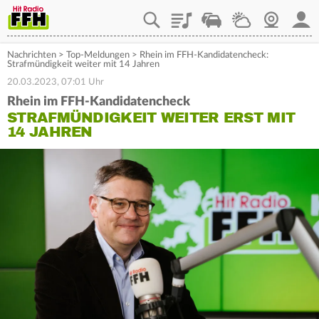
Playlist
Staupilot
Wetter
Webcam
Mein
Nachrichten
>
Top-Meldungen
>
Rhein im FFH-Kandidatencheck:
Strafmündigkeit weiter mit 14 Jahren
20.03.2023, 07:01 Uhr
Rhein im FFH-Kandidatencheck
STRAFMÜNDIGKEIT WEITER ERST MIT
14 JAHREN