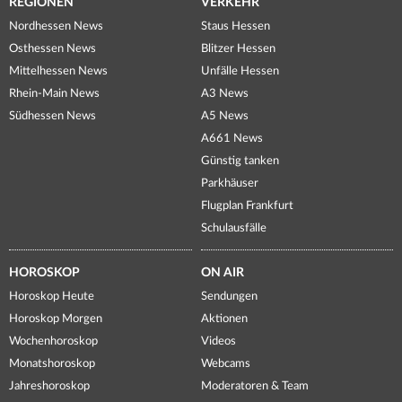
REGIONEN
VERKEHR
Nordhessen News
Staus Hessen
Osthessen News
Blitzer Hessen
Mittelhessen News
Unfälle Hessen
Rhein-Main News
A3 News
Südhessen News
A5 News
A661 News
Günstig tanken
Parkhäuser
Flugplan Frankfurt
Schulausfälle
HOROSKOP
ON AIR
Horoskop Heute
Sendungen
Horoskop Morgen
Aktionen
Wochenhoroskop
Videos
Monatshoroskop
Webcams
Jahreshoroskop
Moderatoren & Team