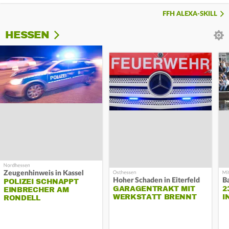
FFH ALEXA-SKILL
HESSEN
Zeugenhinweis in Kassel
Hoher Schaden in Eiterfeld
B
POLIZEI SCHNAPPT
GARAGENTRAKT MIT
2
EINBRECHER AM
WERKSTATT BRENNT
I
RONDELL