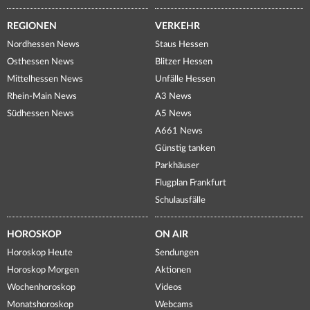
REGIONEN
VERKEHR
Nordhessen News
Staus Hessen
Osthessen News
Blitzer Hessen
Mittelhessen News
Unfälle Hessen
Rhein-Main News
A3 News
Südhessen News
A5 News
A661 News
Günstig tanken
Parkhäuser
Flugplan Frankfurt
Schulausfälle
HOROSKOP
ON AIR
Horoskop Heute
Sendungen
Horoskop Morgen
Aktionen
Wochenhoroskop
Videos
Monatshoroskop
Webcams