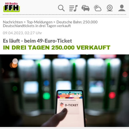
Playlist
Staupilot
Wetter
Webcam
Mein
Nachrichten
>
Top-Meldungen
>
Deutsche Bahn: 250.000
Deutschlandtickets in drei Tagen verkauft
09.04.2023, 02:27 Uhr
Es läuft - beim 49-Euro-Ticket
IN DREI TAGEN 250.000 VERKAUFT