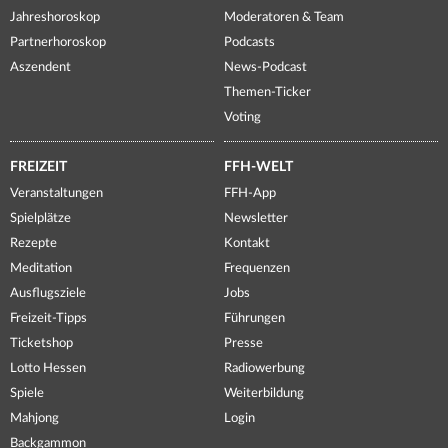
Jahreshoroskop
Moderatoren & Team
Partnerhoroskop
Podcasts
Aszendent
News-Podcast
Themen-Ticker
Voting
FREIZEIT
FFH-WELT
Veranstaltungen
FFH-App
Spielplätze
Newsletter
Rezepte
Kontakt
Meditation
Frequenzen
Ausflugsziele
Jobs
Freizeit-Tipps
Führungen
Ticketshop
Presse
Lotto Hessen
Radiowerbung
Spiele
Weiterbildung
Mahjong
Login
Backgammon