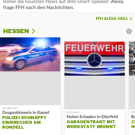
Immer die neuesten News auf dem Smart-Speaker:
Alexa,
frage FFH nach den Nachrichten
.
FFH ALEXA-SKILL
HESSEN
Zeugenhinweis in Kassel
Hoher Schaden in Eiterfeld
B
POLIZEI SCHNAPPT
GARAGENTRAKT MIT
2
EINBRECHER AM
WERKSTATT BRENNT
I
RONDELL