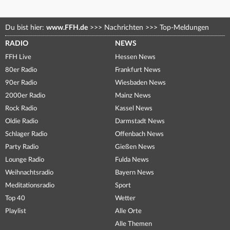
Du bist hier:
www.FFH.de
>>>
Nachrichten
>>>
Top-Meldungen
RADIO
NEWS
FFH Live
Hessen News
80er Radio
Frankfurt News
90er Radio
Wiesbaden News
2000er Radio
Mainz News
Rock Radio
Kassel News
Oldie Radio
Darmstadt News
Schlager Radio
Offenbach News
Party Radio
Gießen News
Lounge Radio
Fulda News
Weihnachtsradio
Bayern News
Meditationsradio
Sport
Top 40
Wetter
Playlist
Alle Orte
Alle Themen