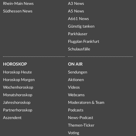
Rhein-Main News
A3 News
Südhessen News
A5 News
A661 News
Günstig tanken
Parkhäuser
Flugplan Frankfurt
Schulausfälle
HOROSKOP
ON AIR
Horoskop Heute
Sendungen
Horoskop Morgen
Aktionen
Wochenhoroskop
Videos
Monatshoroskop
Webcams
Jahreshoroskop
Moderatoren & Team
Partnerhoroskop
Podcasts
Aszendent
News-Podcast
Themen-Ticker
Voting