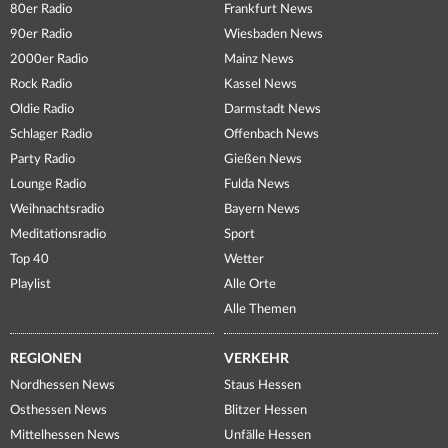
80er Radio
Frankfurt News
90er Radio
Wiesbaden News
2000er Radio
Mainz News
Rock Radio
Kassel News
Oldie Radio
Darmstadt News
Schlager Radio
Offenbach News
Party Radio
Gießen News
Lounge Radio
Fulda News
Weihnachtsradio
Bayern News
Meditationsradio
Sport
Top 40
Wetter
Playlist
Alle Orte
Alle Themen
REGIONEN
VERKEHR
Nordhessen News
Staus Hessen
Osthessen News
Blitzer Hessen
Mittelhessen News
Unfälle Hessen