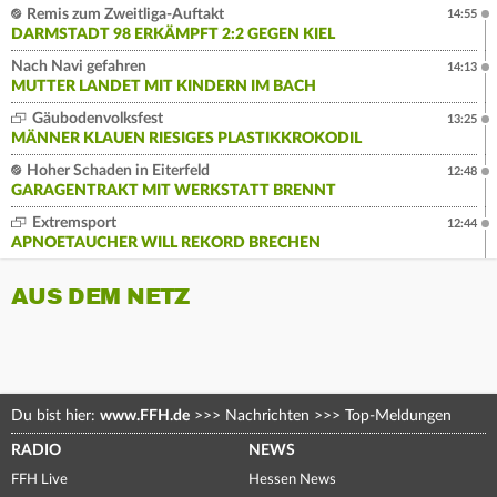
Remis zum Zweitliga-Auftakt
14:55
DARMSTADT 98 ERKÄMPFT 2:2 GEGEN KIEL
Nach Navi gefahren
14:13
MUTTER LANDET MIT KINDERN IM BACH
Gäubodenvolksfest
13:25
MÄNNER KLAUEN RIESIGES PLASTIKKROKODIL
Hoher Schaden in Eiterfeld
12:48
GARAGENTRAKT MIT WERKSTATT BRENNT
Extremsport
12:44
APNOETAUCHER WILL REKORD BRECHEN
AUS DEM NETZ
Du bist hier:
www.FFH.de
>>>
Nachrichten
>>>
Top-Meldungen
RADIO
NEWS
FFH Live
Hessen News