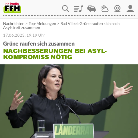
Playlist
Staupilot
Wetter
Webcam
Mein
Nachrichten
>
Top-Meldungen
>
Bad Vilbel: Grüne raufen sich nach
Asylstreit zusammen
17.06.2023, 19:19 Uhr
Grüne raufen sich zusammen
NACHBESSERUNGEN BEI ASYL-
KOMPROMISS NÖTIG