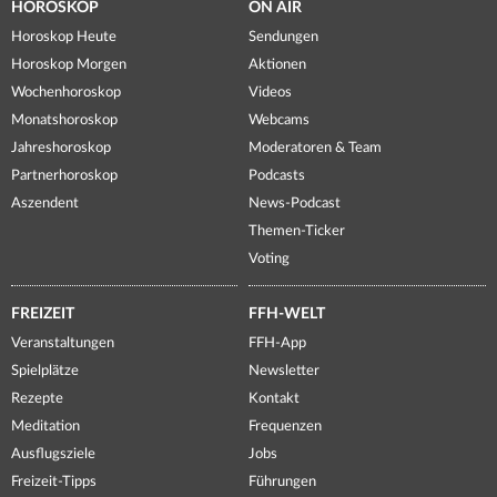
HOROSKOP
ON AIR
Horoskop Heute
Sendungen
Horoskop Morgen
Aktionen
Wochenhoroskop
Videos
Monatshoroskop
Webcams
Jahreshoroskop
Moderatoren & Team
Partnerhoroskop
Podcasts
Aszendent
News-Podcast
Themen-Ticker
Voting
FREIZEIT
FFH-WELT
Veranstaltungen
FFH-App
Spielplätze
Newsletter
Rezepte
Kontakt
Meditation
Frequenzen
Ausflugsziele
Jobs
Freizeit-Tipps
Führungen