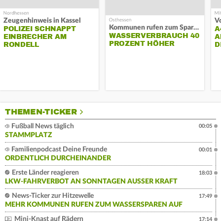
Zeugenhinweis in Kassel
Kommunen rufen zum Sparen auf
POLIZEI SCHNAPPT
A
WASSERVERBRAUCH 40
EINBRECHER AM
A
PROZENT HÖHER
RONDELL
D
THEMEN-TICKER
Fußball News täglich
00:05
STAMMPLATZ
Familienpodcast Deine Freunde
00:01
ORDENTLICH DURCHEINANDER
Erste Länder reagieren
18:03
LKW-FAHRVERBOT AN SONNTAGEN AUSSER KRAFT
News-Ticker zur Hitzewelle
17:49
MEHR KOMMUNEN RUFEN ZUM WASSERSPAREN AUF
Mini-Knast auf Rädern
17:14