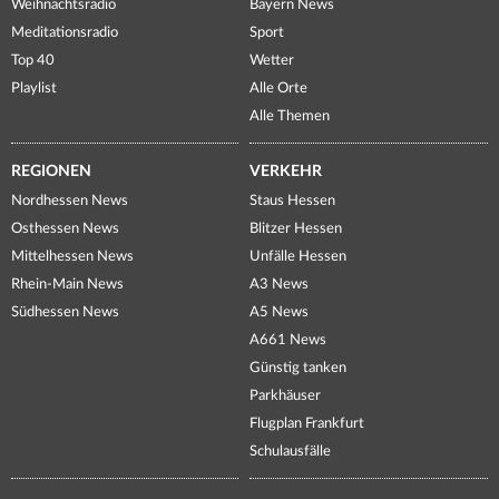
Weihnachtsradio
Bayern News
Meditationsradio
Sport
Top 40
Wetter
Playlist
Alle Orte
Alle Themen
REGIONEN
VERKEHR
Nordhessen News
Staus Hessen
Osthessen News
Blitzer Hessen
Mittelhessen News
Unfälle Hessen
Rhein-Main News
A3 News
Südhessen News
A5 News
A661 News
Günstig tanken
Parkhäuser
Flugplan Frankfurt
Schulausfälle