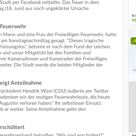
Stadt per Facebook mitteilte. Das Feuer in dem
 (18. Juni) aus noch ungeklärter Ursache
Kr
T
n Feuerwehr
n Mann und eine Frau der Freiwilligen Feuerwehr, hatte
 am Sonntagnachmittag gesagt. "Dieses tragische
 fassungslos", betonte er nach dem Fund der Leichen.
en und unser Mitgefühl bei den Familien und
hren Kameradinnen und Kameraden der Freiwilligen
eiter. Die Stadt werde die beiden Mitglieder der
eigt Anteilnahme
präsident Hendrik Wüst (CDU) äußerte per Twitter
 gedenken wir der mutigen Feuerwehrleute, die heute
Augustin verloren haben." Ihr selbstloser Einsatz
b er weiter. Seine Anteilnahme gelte den
rschüttert
erwehrverband betroffen. "Wir sind erschüttert!",