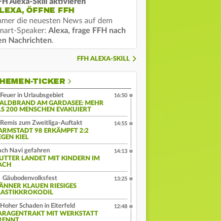
FH Alexa-Skill aktivieren
LEXA, ÖFFNE FFH
mmer die neuesten News auf dem
mart-Speaker:
Alexa, frage FFH nach
en Nachrichten
.
FFH ALEXA-SKILL
HEMEN-TICKER
Feuer in Urlaubsgebiet
16:50
ALDBRAND AM GARDASEE: MEHR
LS 200 MENSCHEN EVAKUIERT
Remis zum Zweitliga-Auftakt
14:55
ARMSTADT 98 ERKÄMPFT 2:2
EGEN KIEL
ch Navi gefahren
14:13
UTTER LANDET MIT KINDERN IM
ACH
Gäubodenvolksfest
13:25
ÄNNER KLAUEN RIESIGES
LASTIKKROKODIL
Hoher Schaden in Eiterfeld
12:48
ARAGENTRAKT MIT WERKSTATT
RENNT