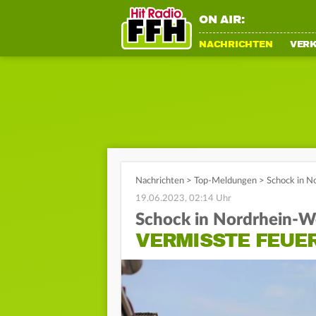
ON AIR:
NACHRICHTEN
VER
Nachrichten
>
Top-Meldungen
>
Schock in N
19.06.2023, 02:14 Uhr
Schock in Nordrhein-W
VERMISSTE FEUE