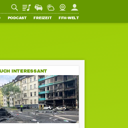
Playlist
Staupilot
Wetter
Webcam
Mein FFH
O
PODCAST
FREIZEIT
FFH-WELT
UCH INTERESSANT