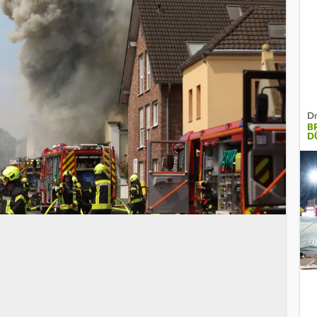
Dr
B
D