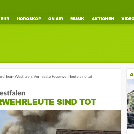
KEHR
HOROSKOP
ON AIR
MUSIK
AKTIONEN
VIDE
A
ordrhein-Westfalen: Vermisste Feuerwehrleute sind tot
estfalen
RWEHRLEUTE SIND TOT