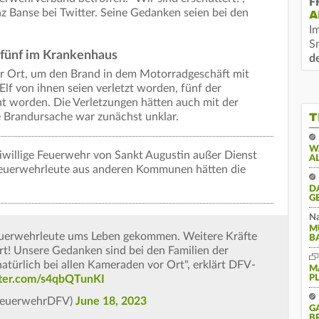
F
z Banse bei Twitter. Seine Gedanken seien bei den
A
I
S
 fünf im Krankenhaus
d
or Ort, um den Brand in dem Motorradgeschäft mit
lf von ihnen seien verletzt worden, fünf der
t worden. Die Verletzungen hätten auch mit der
T
e Brandursache war zunächst unklar.
W
eiwillige Feuerwehr von Sankt Augustin außer Dienst
A
. Feuerwehrleute aus anderen Kommunen hätten die
D
G
Na
M
euerwehrleute ums Leben gekommen. Weitere Kräfte
B
ert! Unsere Gedanken sind bei den Familien der
natürlich bei allen Kameraden vor Ort", erklärt DFV-
M
tter.com/s4qbQTunKI
P
FeuerwehrDFV)
June 18, 2023
G
B