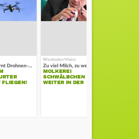
Polizei warnt Drohnen-Besitzer
Zu viel Milch, zu wenig Abnehme
M
MOLKEREI
DARMSTAD
URTER
SCHWÄLBCHEN
ERKÄMPFT
 FLIEGEN!
WEITER IN DER
GEGEN KI
KRISE