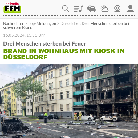
Playlist
Staupilot
Wetter
Webcam
Mein
Nachrichten
>
Top-Meldungen
>
Düsseldorf: Drei Menschen sterben bei
schwerem Brand
16.05.2024, 11:31 Uhr
Drei Menschen sterben bei Feuer
BRAND IN WOHNHAUS MIT KIOSK IN
DÜSSELDORF