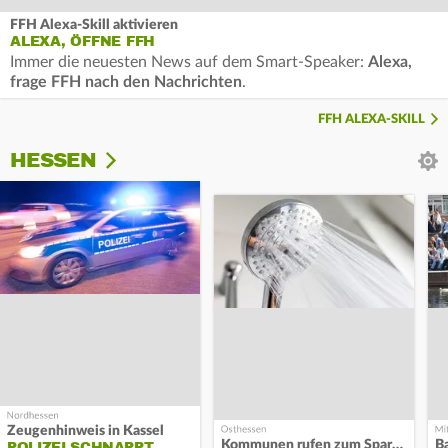
FFH Alexa-Skill aktivieren
ALEXA, ÖFFNE FFH
Immer die neuesten News auf dem Smart-Speaker:
Alexa,
frage FFH nach den Nachrichten
.
FFH ALEXA-SKILL
HESSEN
Zeugenhinweis in Kassel
Kommunen rufen zum Sparen auf
B
POLIZEI SCHNAPPT