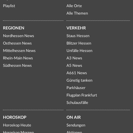
Playlist
Alle Orte
Alle Themen
REGIONEN
VERKEHR
Nordhessen News
Staus Hessen
Osthessen News
Blitzer Hessen
Mittelhessen News
Unfälle Hessen
Rhein-Main News
A3 News
Südhessen News
A5 News
A661 News
Günstig tanken
Parkhäuser
Flugplan Frankfurt
Schulausfälle
HOROSKOP
ON AIR
Horoskop Heute
Sendungen
Horoskop Morgen
Aktionen