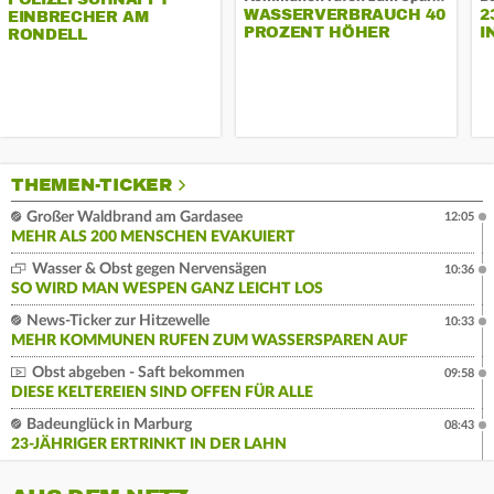
WASSERVERBRAUCH 40
2
EINBRECHER AM
PROZENT HÖHER
I
RONDELL
THEMEN-TICKER
Großer Waldbrand am Gardasee
12:05
MEHR ALS 200 MENSCHEN EVAKUIERT
Wasser & Obst gegen Nervensägen
10:36
SO WIRD MAN WESPEN GANZ LEICHT LOS
News-Ticker zur Hitzewelle
10:33
MEHR KOMMUNEN RUFEN ZUM WASSERSPAREN AUF
Obst abgeben - Saft bekommen
09:58
DIESE KELTEREIEN SIND OFFEN FÜR ALLE
Badeunglück in Marburg
08:43
23-JÄHRIGER ERTRINKT IN DER LAHN