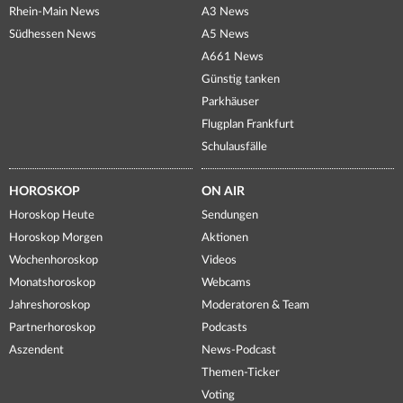
Rhein-Main News
A3 News
Südhessen News
A5 News
A661 News
Günstig tanken
Parkhäuser
Flugplan Frankfurt
Schulausfälle
HOROSKOP
ON AIR
Horoskop Heute
Sendungen
Horoskop Morgen
Aktionen
Wochenhoroskop
Videos
Monatshoroskop
Webcams
Jahreshoroskop
Moderatoren & Team
Partnerhoroskop
Podcasts
Aszendent
News-Podcast
Themen-Ticker
Voting