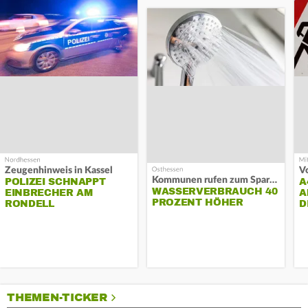
Zeugenhinweis in Kassel
Kommunen rufen zum Sparen auf
POLIZEI SCHNAPPT
A
WASSERVERBRAUCH 40
EINBRECHER AM
A
PROZENT HÖHER
RONDELL
D
THEMEN-TICKER