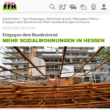
Playlist
Staupilot
Wetter
Webcam
Mein
Nachrichten
>
Top-Meldungen
,
Wirtschaft aktuell
,
Wiesbaden/Mainz
>
Entgegen dem Bundestrend: Mehr Sozialwohnungen in Hessen
31.07.2023, 09:19 Uhr
Entgegen dem Bundestrend
MEHR SOZIALWOHNUNGEN IN HESSEN