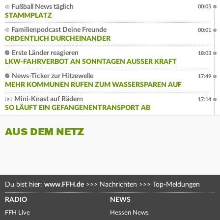
Fußball News täglich
00:05
STAMMPLATZ
Familienpodcast Deine Freunde
00:01
ORDENTLICH DURCHEINANDER
Erste Länder reagieren
18:03
LKW-FAHRVERBOT AN SONNTAGEN AUSSER KRAFT
News-Ticker zur Hitzewelle
17:49
MEHR KOMMUNEN RUFEN ZUM WASSERSPAREN AUF
Mini-Knast auf Rädern
17:14
SO LÄUFT EIN GEFANGENENTRANSPORT AB
AUS DEM NETZ
Du bist hier:
www.FFH.de
>>>
Nachrichten
>>>
Top-Meldungen
RADIO
NEWS
FFH Live
Hessen News