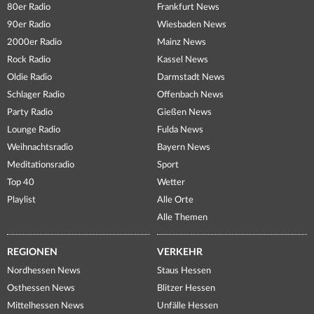
80er Radio
Frankfurt News
90er Radio
Wiesbaden News
2000er Radio
Mainz News
Rock Radio
Kassel News
Oldie Radio
Darmstadt News
Schlager Radio
Offenbach News
Party Radio
Gießen News
Lounge Radio
Fulda News
Weihnachtsradio
Bayern News
Meditationsradio
Sport
Top 40
Wetter
Playlist
Alle Orte
Alle Themen
REGIONEN
VERKEHR
Nordhessen News
Staus Hessen
Osthessen News
Blitzer Hessen
Mittelhessen News
Unfälle Hessen