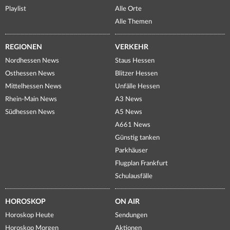
Playlist
Alle Orte
Alle Themen
REGIONEN
VERKEHR
Nordhessen News
Staus Hessen
Osthessen News
Blitzer Hessen
Mittelhessen News
Unfälle Hessen
Rhein-Main News
A3 News
Südhessen News
A5 News
A661 News
Günstig tanken
Parkhäuser
Flugplan Frankfurt
Schulausfälle
HOROSKOP
ON AIR
Horoskop Heute
Sendungen
Horoskop Morgen
Aktionen