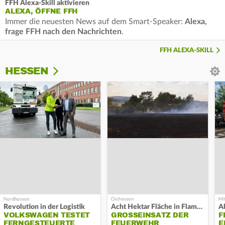
FFH Alexa-Skill aktivieren
ALEXA, ÖFFNE FFH
Immer die neuesten News auf dem Smart-Speaker:
Alexa,
frage FFH nach den Nachrichten
.
FFH ALEXA-SKILL
HESSEN
Revolution in der Logistik
Acht Hektar Fläche in Flammen
A
VOLKSWAGEN TESTET
GROSSEINSATZ DER F
F
FERNGESTEUERTE
EUERWEHR L
E