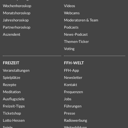
Wochenhoroskop
Videos
Monatshoroskop
Webcams
Jahreshoroskop
Moderatoren & Team
Partnerhoroskop
Podcasts
Aszendent
News-Podcast
Themen-Ticker
Voting
FREIZEIT
FFH-WELT
Veranstaltungen
FFH-App
Spielplätze
Newsletter
Rezepte
Kontakt
Meditation
Frequenzen
Ausflugsziele
Jobs
Freizeit-Tipps
Führungen
Ticketshop
Presse
Lotto Hessen
Radiowerbung
Spiele
Weiterbildung