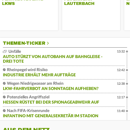
LKWS
AUTERBACH
N
THEMEN-TICKER
Unfälle
13:32
AUTO STÜRZT VON AUTOBAHN AUF BAHNGLEISE -
DREI TOTE
Rheinpegel wird Risiko
12:42
INDUSTRIE ERHÄLT MEHR AUFTRÄGE
Wegen Niedrigwasser am Rhein
12:38
LKW-FAHRVERBOT AN SONNTAGEN AUFHEBEN?
Potenzielles Angriffsziel
12:17
HESSEN RÜSTET BEI DER SPIONAGEABWEHR AUF
Nach FIFA-Krisenrunde
11:40
INFANTINO MIT GENERALSEKRETÄR IM STADION