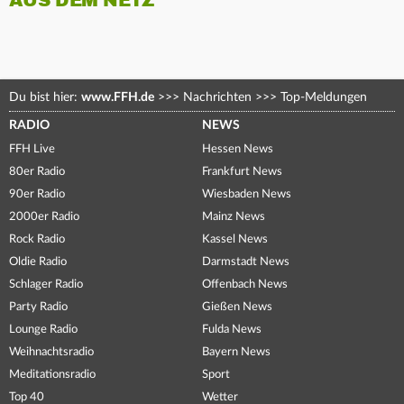
AUS DEM NETZ
Du bist hier:
www.FFH.de
>>>
Nachrichten
>>>
Top-Meldungen
RADIO
NEWS
FFH Live
Hessen News
80er Radio
Frankfurt News
90er Radio
Wiesbaden News
2000er Radio
Mainz News
Rock Radio
Kassel News
Oldie Radio
Darmstadt News
Schlager Radio
Offenbach News
Party Radio
Gießen News
Lounge Radio
Fulda News
Weihnachtsradio
Bayern News
Meditationsradio
Sport
Top 40
Wetter