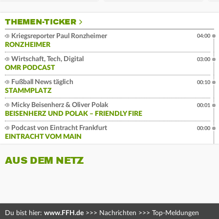
THEMEN-TICKER
Kriegsreporter Paul Ronzheimer
04:00
RONZHEIMER
Wirtschaft, Tech, Digital
03:00
OMR PODCAST
Fußball News täglich
00:10
STAMMPLATZ
Micky Beisenherz & Oliver Polak
00:01
BEISENHERZ UND POLAK – FRIENDLY FIRE
Podcast von Eintracht Frankfurt
00:00
EINTRACHT VOM MAIN
AUS DEM NETZ
Du bist hier:
www.FFH.de
>>>
Nachrichten
>>>
Top-Meldungen