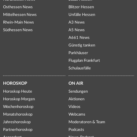
Osthessen News
Blitzer Hessen
Mittelhessen News
Unfälle Hessen
Rhein-Main News
A3 News
Südhessen News
A5 News
A661 News
Günstig tanken
Parkhäuser
Flugplan Frankfurt
Schulausfälle
HOROSKOP
ON AIR
Horoskop Heute
Sendungen
Horoskop Morgen
Aktionen
Wochenhoroskop
Videos
Monatshoroskop
Webcams
Jahreshoroskop
Moderatoren & Team
Partnerhoroskop
Podcasts