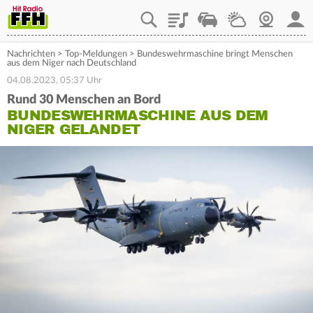
Playlist
Staupilot
Wetter
Webcam
Mein
Nachrichten
>
Top-Meldungen
>
Bundeswehrmaschine bringt Menschen
aus dem Niger nach Deutschland
04.08.2023, 05:37 Uhr
Rund 30 Menschen an Bord
BUNDESWEHRMASCHINE AUS DEM
NIGER GELANDET