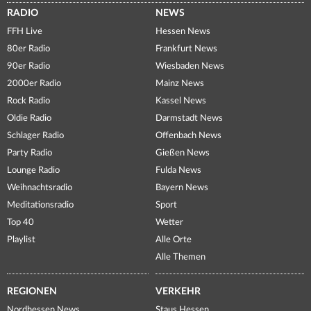
RADIO
NEWS
FFH Live
Hessen News
80er Radio
Frankfurt News
90er Radio
Wiesbaden News
2000er Radio
Mainz News
Rock Radio
Kassel News
Oldie Radio
Darmstadt News
Schlager Radio
Offenbach News
Party Radio
Gießen News
Lounge Radio
Fulda News
Weihnachtsradio
Bayern News
Meditationsradio
Sport
Top 40
Wetter
Playlist
Alle Orte
Alle Themen
REGIONEN
VERKEHR
Nordhessen News
Staus Hessen