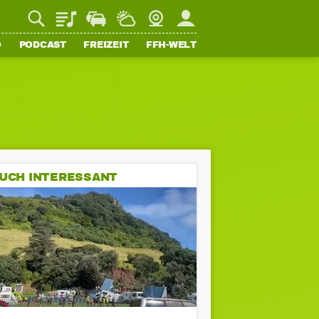
Playlist
Staupilot
Wetter
Webcam
Mein FFH
O
PODCAST
FREIZEIT
FFH-WELT
UCH INTERESSANT