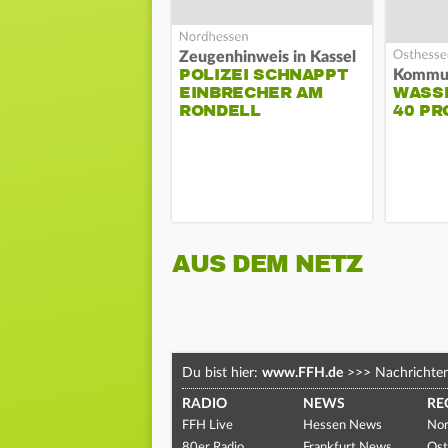
Zeugenhinweis in Kassel
POLIZEI SCHNAPPT
EINBRECHER AM
WASS
RONDELL
40 PR
AUS DEM NETZ
Du bist hier:
www.FFH.de
>>>
Nachrichte
RADIO
NEWS
RE
FFH Live
Hessen News
Nor
80er Radio
Frankfurt News
Ost