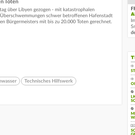
n Toten
F
ag über Libyen gezogen - mit katastrophalen
A
en Überschwemmungen schwer betroffenen Hafenstadt
I
n Bürgermeisters mit bis zu 20.000 Toten gerechnet.
S
d
T
S
hwasser
Technisches Hilfswerk
O
L
S
M
W
S
G