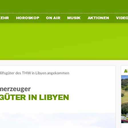
KEHR
HOROSKOP
ON AIR
MUSIK
AKTIONEN
VIDE
A
Hilfsgüter des THW in Libyen angekommen
omerzeuger
GÜTER IN LIBYEN