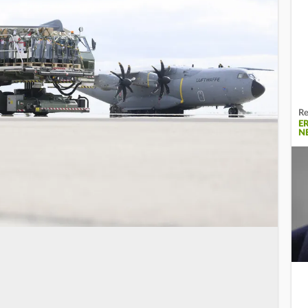
Re
E
N