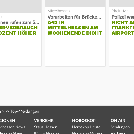
Vorarbeiten für Brücken-Neubau
A45 IN
NICHT A
Kommunen rufen zum Sparen auf
ERVERBRAUCH
MITTELHESSEN AM
FRANKF
OZENT HÖHER
WOCHENENDE DICHT
AIRPORT
n
>>>
Top-Meldungen
GIONEN
VERKEHR
HOROSKOP
ON AIR
dhessen News
Staus Hessen
Horoskop Heute
Sendungen
hessen News
Blitzer Hessen
Horoskop Morgen
Aktionen