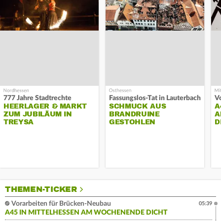
777 Jahre Stadtrechte
Fassungslos-Tat in Lauterbach
HEERLAGER & MARKT
SCHMUCK AUS
A
ZUM JUBILÄUM IN
BRANDRUINE
A
TREYSA
GESTOHLEN
D
THEMEN-TICKER
Vorarbeiten für Brücken-Neubau
05:39
A45 IN MITTELHESSEN AM WOCHENENDE DICHT