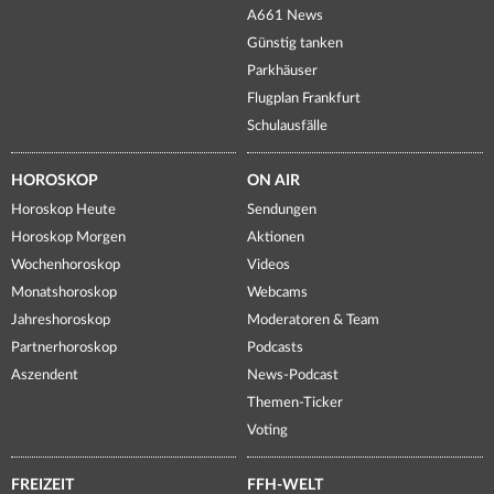
A661 News
Günstig tanken
Parkhäuser
Flugplan Frankfurt
Schulausfälle
HOROSKOP
ON AIR
Horoskop Heute
Sendungen
Horoskop Morgen
Aktionen
Wochenhoroskop
Videos
Monatshoroskop
Webcams
Jahreshoroskop
Moderatoren & Team
Partnerhoroskop
Podcasts
Aszendent
News-Podcast
Themen-Ticker
Voting
FREIZEIT
FFH-WELT