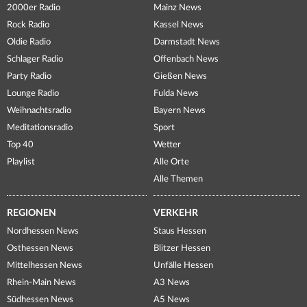
2000er Radio
Mainz News
Rock Radio
Kassel News
Oldie Radio
Darmstadt News
Schlager Radio
Offenbach News
Party Radio
Gießen News
Lounge Radio
Fulda News
Weihnachtsradio
Bayern News
Meditationsradio
Sport
Top 40
Wetter
Playlist
Alle Orte
Alle Themen
REGIONEN
VERKEHR
Nordhessen News
Staus Hessen
Osthessen News
Blitzer Hessen
Mittelhessen News
Unfälle Hessen
Rhein-Main News
A3 News
Südhessen News
A5 News