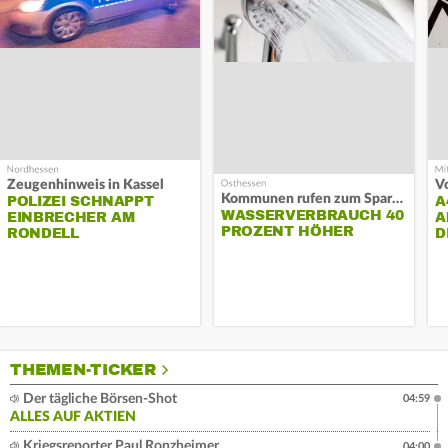
Zeugenhinweis in Kassel
Kommunen rufen zum Sparen auf
POLIZEI SCHNAPPT
A
WASSERVERBRAUCH 40
EINBRECHER AM
A
PROZENT HÖHER
RONDELL
D
THEMEN-TICKER
Der tägliche Börsen-Shot
04:59
ALLES AUF AKTIEN
Kriegsreporter Paul Ronzheimer
04:00