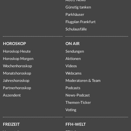
A661 News
Günstig tanken
Parkhäuser
Flugplan Frankfurt
Schulausfälle
HOROSKOP
ON AIR
Horoskop Heute
Sendungen
Horoskop Morgen
Aktionen
Wochenhoroskop
Videos
Monatshoroskop
Webcams
Jahreshoroskop
Moderatoren & Team
Partnerhoroskop
Podcasts
Aszendent
News-Podcast
Themen-Ticker
Voting
FREIZEIT
FFH-WELT