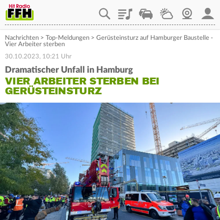
Playlist
Staupilot
Wetter
Webcam
Mein
Nachrichten
>
Top-Meldungen
>
Gerüsteinsturz auf Hamburger Baustelle -
Vier Arbeiter sterben
30.10.2023, 10:21 Uhr
Dramatischer Unfall in Hamburg
VIER ARBEITER STERBEN BEI
GERÜSTEINSTURZ