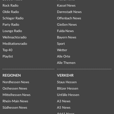
Rock Radio
Kassel News
Oldie Radio
Darmstadt News
Schlager Radio
Offenbach News
Party Radio
Gießen News
Lounge Radio
Fulda News
Weihnachtsradio
Bayern News
Meditationsradio
Sport
Top 40
Wetter
Playlist
Alle Orte
Alle Themen
REGIONEN
VERKEHR
Nordhessen News
Staus Hessen
Osthessen News
Blitzer Hessen
Mittelhessen News
Unfälle Hessen
Rhein-Main News
A3 News
Südhessen News
A5 News