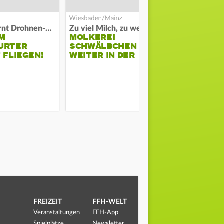
Polizei warnt Drohnen-Besitzer
Zu viel Milch, zu wenig Abnehme
M
MOLKEREI
STADTRAT
URTER
SCHWÄLBCHEN
WIEDER F
 FLIEGEN!
WEITER IN DER
SCHLAGZE
KRISE
FREIZEIT
FFH-WELT
Veranstaltungen
FFH-App
Spielplätze
Newsletter