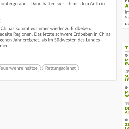
F
untergerannt. Dann hätten sie sich mit dem Auto in
A
I
S
2
d
n Chinas kommt es immer wieder zu Erdbeben.
esiedelte Regionen. Das letzte schwere Erdbeben in China
ngenen Jahr ereignet, als im Südwesten des Landes
amen.
T
M
E
Feuerwehreinsätze
Rettungsdienst
S
L
M
W
D
A
2
L