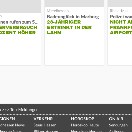
Badeunglück in Marburg
23-JÄHRIGER
NICHT A
Kommunen rufen zum Sparen auf
ERVERBRAUCH
ERTRINKT IN DER
FRANKF
OZENT HÖHER
LAHN
AIRPORT
n
>>>
Top-Meldungen
GIONEN
VERKEHR
HOROSKOP
ON AIR
dhessen News
Staus Hessen
Horoskop Heute
Sendungen
hessen News
Blitzer Hessen
Horoskop Morgen
Aktionen