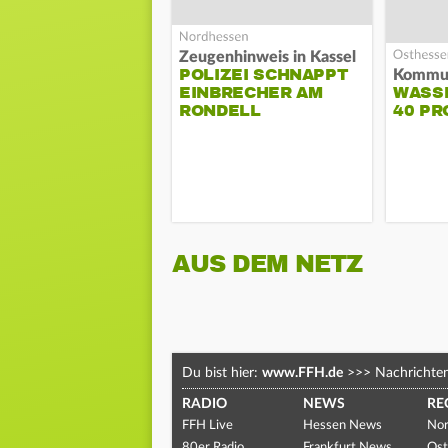
Zeugenhinweis in Kassel
POLIZEI SCHNAPPT
EINBRECHER AM
WASS
RONDELL
40 PR
AUS DEM NETZ
Du bist hier:
www.FFH.de
>>>
Nachrichte
RADIO
NEWS
RE
FFH Live
Hessen News
Nor
80er Radio
Frankfurt News
Ost