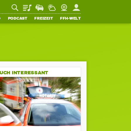
Playlist
Staupilot
Wetter
Webcam
Mein FFH
O
PODCAST
FREIZEIT
FFH-WELT
UCH INTERESSANT