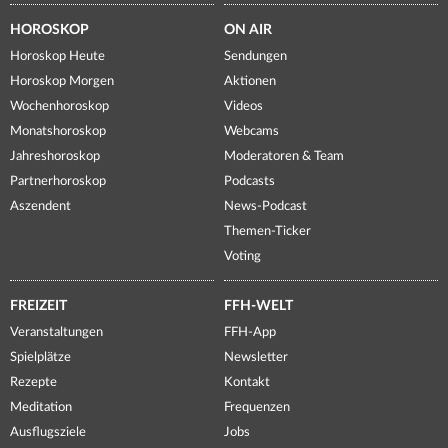
HOROSKOP
ON AIR
Horoskop Heute
Sendungen
Horoskop Morgen
Aktionen
Wochenhoroskop
Videos
Monatshoroskop
Webcams
Jahreshoroskop
Moderatoren & Team
Partnerhoroskop
Podcasts
Aszendent
News-Podcast
Themen-Ticker
Voting
FREIZEIT
FFH-WELT
Veranstaltungen
FFH-App
Spielplätze
Newsletter
Rezepte
Kontakt
Meditation
Frequenzen
Ausflugsziele
Jobs