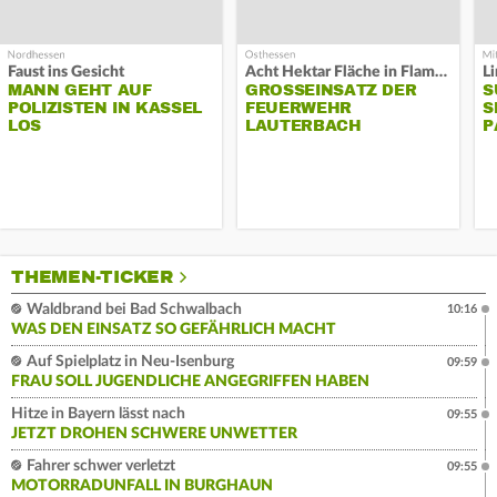
Faust ins Gesicht
Acht Hektar Fläche in Flammen
MANN GEHT AUF
GROSSEINSATZ DER F
S
POLIZISTEN IN KASSEL
EUERWEHR L
S
LOS
AUTERBACH
P
THEMEN-TICKER
Waldbrand bei Bad Schwalbach
10:16
WAS DEN EINSATZ SO GEFÄHRLICH MACHT
Auf Spielplatz in Neu-Isenburg
09:59
FRAU SOLL JUGENDLICHE ANGEGRIFFEN HABEN
Hitze in Bayern lässt nach
09:55
JETZT DROHEN SCHWERE UNWETTER
Fahrer schwer verletzt
09:55
MOTORRADUNFALL IN BURGHAUN