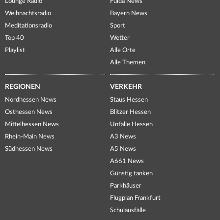
Lounge Radio
Fulda News
Weihnachtsradio
Bayern News
Meditationsradio
Sport
Top 40
Wetter
Playlist
Alle Orte
Alle Themen
REGIONEN
VERKEHR
Nordhessen News
Staus Hessen
Osthessen News
Blitzer Hessen
Mittelhessen News
Unfälle Hessen
Rhein-Main News
A3 News
Südhessen News
A5 News
A661 News
Günstig tanken
Parkhäuser
Flugplan Frankfurt
Schulausfälle