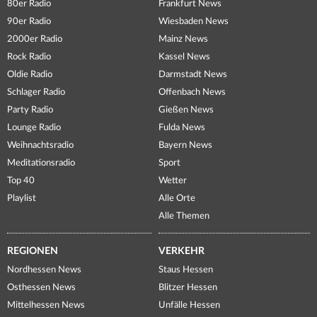
80er Radio
Frankfurt News
90er Radio
Wiesbaden News
2000er Radio
Mainz News
Rock Radio
Kassel News
Oldie Radio
Darmstadt News
Schlager Radio
Offenbach News
Party Radio
Gießen News
Lounge Radio
Fulda News
Weihnachtsradio
Bayern News
Meditationsradio
Sport
Top 40
Wetter
Playlist
Alle Orte
Alle Themen
REGIONEN
VERKEHR
Nordhessen News
Staus Hessen
Osthessen News
Blitzer Hessen
Mittelhessen News
Unfälle Hessen