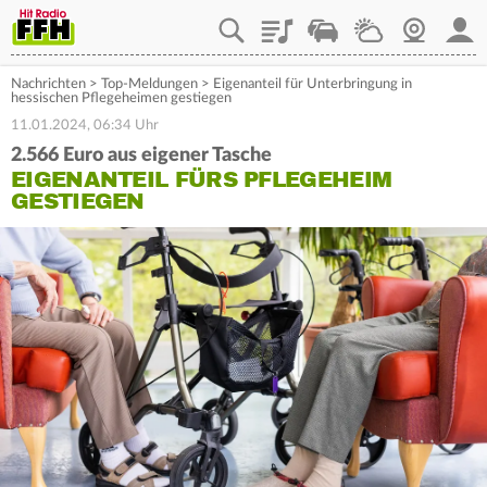
Playlist
Staupilot
Wetter
Webcam
Mein
Nachrichten
>
Top-Meldungen
>
Eigenanteil für Unterbringung in
hessischen Pflegeheimen gestiegen
11.01.2024, 06:34 Uhr
2.566 Euro aus eigener Tasche
EIGENANTEIL FÜRS PFLEGEHEIM
GESTIEGEN