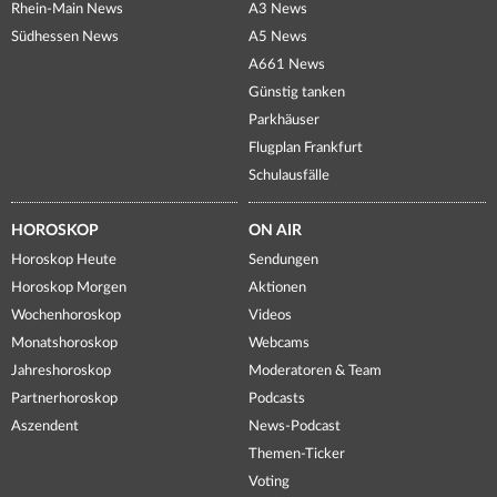
Rhein-Main News
A3 News
Südhessen News
A5 News
A661 News
Günstig tanken
Parkhäuser
Flugplan Frankfurt
Schulausfälle
HOROSKOP
ON AIR
Horoskop Heute
Sendungen
Horoskop Morgen
Aktionen
Wochenhoroskop
Videos
Monatshoroskop
Webcams
Jahreshoroskop
Moderatoren & Team
Partnerhoroskop
Podcasts
Aszendent
News-Podcast
Themen-Ticker
Voting