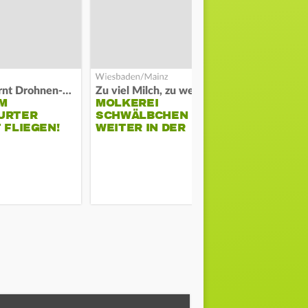
Polizei warnt Drohnen-Besitzer
Zu viel Milch, zu wenig Abnehme
M
MOLKEREI
STADTRAT
URTER
SCHWÄLBCHEN
WIEDER F
 FLIEGEN!
WEITER IN DER
SCHLAGZE
KRISE