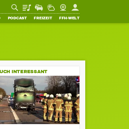
Playlist
Staupilot
Wetter
Webcam
Mein FFH
O
PODCAST
FREIZEIT
FFH-WELT
UCH INTERESSANT