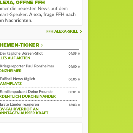
LEXA, ÖFFNE FFH
mmer die neuesten News auf dem
mart-Speaker:
Alexa, frage FFH nach
en Nachrichten
.
FFH ALEXA-SKILL
HEMEN-TICKER
Der tägliche Börsen-Shot
04:59
LLES AUF AKTIEN
Kriegsreporter Paul Ronzheimer
04:00
ONZHEIMER
Fußball News täglich
00:05
TAMMPLATZ
Familienpodcast Deine Freunde
00:01
RDENTLICH DURCHEINANDER
Erste Länder reagieren
18:03
KW-FAHRVERBOT AN
ONNTAGEN AUSSER KRAFT