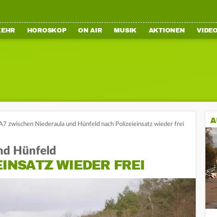
KEHR
HOROSKOP
ON AIR
MUSIK
AKTIONEN
VIDE
A
A7 zwischen Niederaula und Hünfeld nach Polizeieinsatz wieder frei
nd Hünfeld
EINSATZ WIEDER FREI