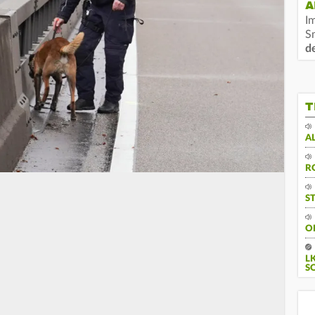
A
I
S
d
T
A
R
S
O
L
S