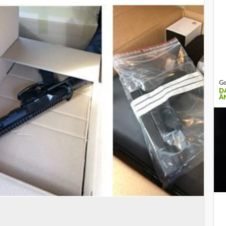
Ge
D
Ä