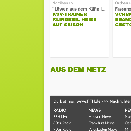
"Löwen aus dem Käfig lassen"
KSV-TRAINER
SCHM
KLINGBEIL HEISS A
BRAN
UF SAISON
GEST
AUS DEM NETZ
Du bist hier:
www.FFH.de
>>>
Nachrichte
RADIO
NEWS
RE
FFH Live
Hessen News
Nor
80er Radio
Frankfurt News
Ost
90er Radio
Wiesbaden News
Mit