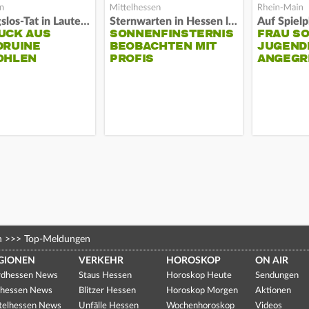
Fassungslos-Tat in Lauterbach
Sternwarten in Hessen laden ein
UCK AUS
SONNENFINSTERNIS
FRAU S
DRUINE
BEOBACHTEN MIT
JUGEND
OHLEN
PROFIS
ANGEGR
HABEN
n
>>>
Top-Meldungen
GIONEN
VERKEHR
HOROSKOP
ON AIR
dhessen News
Staus Hessen
Horoskop Heute
Sendungen
hessen News
Blitzer Hessen
Horoskop Morgen
Aktionen
telhessen News
Unfälle Hessen
Wochenhoroskop
Videos