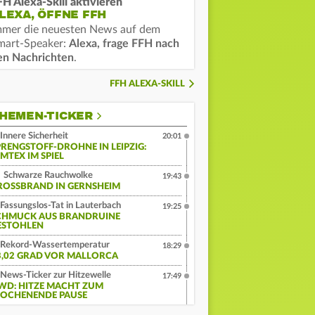
FH Alexa-Skill aktivieren
LEXA, ÖFFNE FFH
mmer die neuesten News auf dem
mart-Speaker:
Alexa, frage FFH nach
en Nachrichten
.
FFH ALEXA-SKILL
HEMEN-TICKER
Innere Sicherheit
20:01
PRENGSTOFF-DROHNE IN LEIPZIG:
MTEX IM SPIEL
Schwarze Rauchwolke
19:43
ROSSBRAND IN GERNSHEIM
Fassungslos-Tat in Lauterbach
19:25
CHMUCK AUS BRANDRUINE
ESTOHLEN
Rekord-Wassertemperatur
18:29
3,02 GRAD VOR MALLORCA
News-Ticker zur Hitzewelle
17:49
WD: HITZE MACHT ZUM
OCHENENDE PAUSE