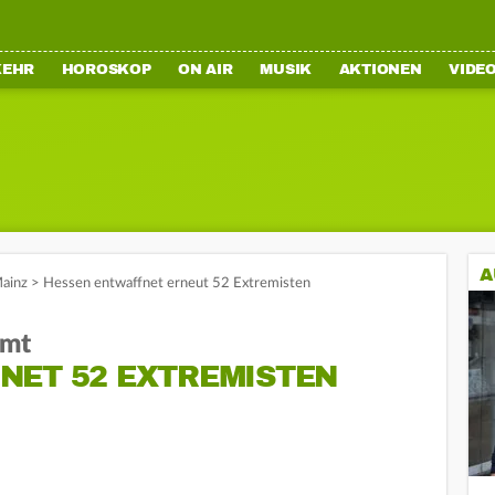
KEHR
HOROSKOP
ON AIR
MUSIK
AKTIONEN
VIDE
A
ainz
>
Hessen entwaffnet erneut 52 Extremisten
hmt
NET 52 EXTREMISTEN