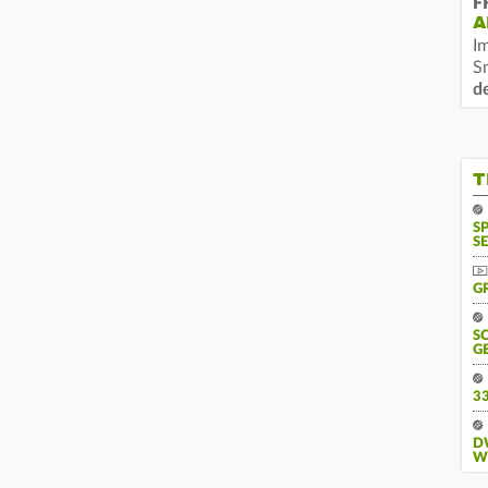
F
A
I
S
d
T
S
SE
G
S
G
3
D
W