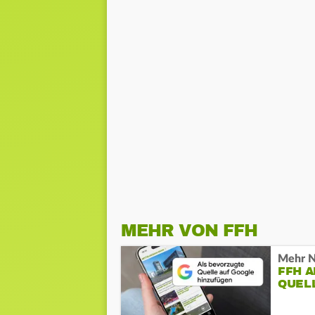
MEHR VON FFH
Mehr N
FFH 
QUEL