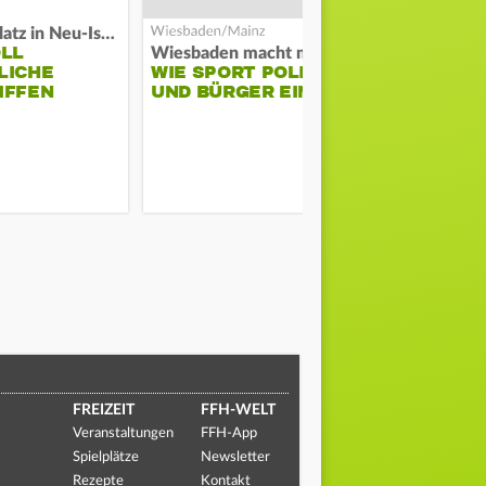
Auf Spielplatz in Neu-Isenburg
OLL
COACH KO
Wiesbaden macht mobil
LICHE
WIE SPORT POLIZEI
WILL ERS
IFFEN
UND BÜRGER EINT
STABILITÄ
FREIZEIT
FFH-WELT
Veranstaltungen
FFH-App
Spielplätze
Newsletter
Rezepte
Kontakt