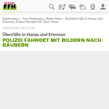
Playlist
Staupilot
Wetter
Webcam
Mein
Nachrichten
>
Top-Meldungen
,
Rhein-Main
>
Raubüberfälle in Hanau und
Erlensee: Polizei fahndet mit Täter-Fotos
16.02.2024, 06:22 Uhr
Überfälle in Hanau und Erlensee
POLIZEI FAHNDET MIT BILDERN NACH
RÄUBERN