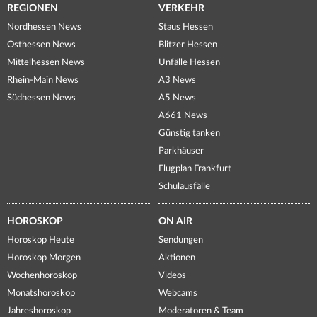
REGIONEN
VERKEHR
Nordhessen News
Staus Hessen
Osthessen News
Blitzer Hessen
Mittelhessen News
Unfälle Hessen
Rhein-Main News
A3 News
Südhessen News
A5 News
A661 News
Günstig tanken
Parkhäuser
Flugplan Frankfurt
Schulausfälle
HOROSKOP
ON AIR
Horoskop Heute
Sendungen
Horoskop Morgen
Aktionen
Wochenhoroskop
Videos
Monatshoroskop
Webcams
Jahreshoroskop
Moderatoren & Team