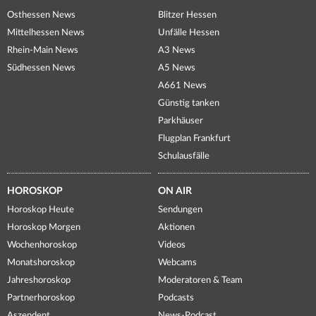
Osthessen News
Blitzer Hessen
Mittelhessen News
Unfälle Hessen
Rhein-Main News
A3 News
Südhessen News
A5 News
A661 News
Günstig tanken
Parkhäuser
Flugplan Frankfurt
Schulausfälle
HOROSKOP
ON AIR
Horoskop Heute
Sendungen
Horoskop Morgen
Aktionen
Wochenhoroskop
Videos
Monatshoroskop
Webcams
Jahreshoroskop
Moderatoren & Team
Partnerhoroskop
Podcasts
Aszendent
News-Podcast