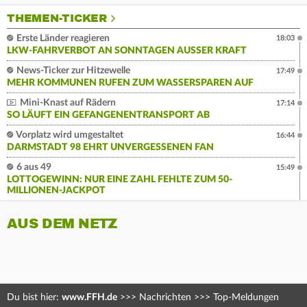
THEMEN-TICKER
Erste Länder reagieren
18:03
LKW-FAHRVERBOT AN SONNTAGEN AUSSER KRAFT
News-Ticker zur Hitzewelle
17:49
MEHR KOMMUNEN RUFEN ZUM WASSERSPAREN AUF
Mini-Knast auf Rädern
17:14
SO LÄUFT EIN GEFANGENENTRANSPORT AB
Vorplatz wird umgestaltet
16:44
DARMSTADT 98 EHRT UNVERGESSENEN FAN
6 aus 49
15:49
LOTTOGEWINN: NUR EINE ZAHL FEHLTE ZUM 50-
MILLIONEN-JACKPOT
AUS DEM NETZ
Du bist hier:
www.FFH.de
>>>
Nachrichten
>>>
Top-Meldungen