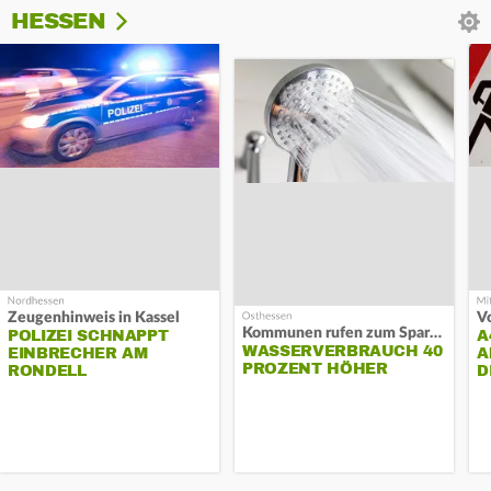
HESSEN
Zeugenhinweis in Kassel
Kommunen rufen zum Sparen auf
POLIZEI SCHNAPPT
A
WASSERVERBRAUCH 40
EINBRECHER AM
A
PROZENT HÖHER
RONDELL
D