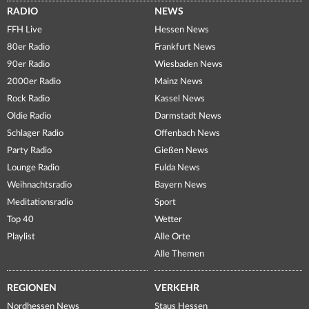
RADIO
NEWS
FFH Live
Hessen News
80er Radio
Frankfurt News
90er Radio
Wiesbaden News
2000er Radio
Mainz News
Rock Radio
Kassel News
Oldie Radio
Darmstadt News
Schlager Radio
Offenbach News
Party Radio
Gießen News
Lounge Radio
Fulda News
Weihnachtsradio
Bayern News
Meditationsradio
Sport
Top 40
Wetter
Playlist
Alle Orte
Alle Themen
REGIONEN
VERKEHR
Nordhessen News
Staus Hessen