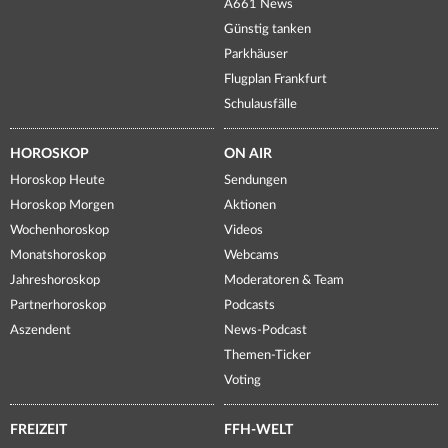
A661 News
Günstig tanken
Parkhäuser
Flugplan Frankfurt
Schulausfälle
HOROSKOP
ON AIR
Horoskop Heute
Sendungen
Horoskop Morgen
Aktionen
Wochenhoroskop
Videos
Monatshoroskop
Webcams
Jahreshoroskop
Moderatoren & Team
Partnerhoroskop
Podcasts
Aszendent
News-Podcast
Themen-Ticker
Voting
FREIZEIT
FFH-WELT