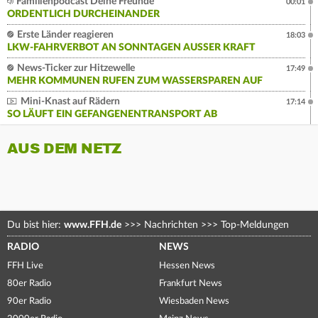
Familienpodcast Deine Freunde
00:01
ORDENTLICH DURCHEINANDER
Erste Länder reagieren
18:03
LKW-FAHRVERBOT AN SONNTAGEN AUSSER KRAFT
News-Ticker zur Hitzewelle
17:49
MEHR KOMMUNEN RUFEN ZUM WASSERSPAREN AUF
Mini-Knast auf Rädern
17:14
SO LÄUFT EIN GEFANGENENTRANSPORT AB
AUS DEM NETZ
Du bist hier:
www.FFH.de
>>>
Nachrichten
>>>
Top-Meldungen
RADIO
NEWS
FFH Live
Hessen News
80er Radio
Frankfurt News
90er Radio
Wiesbaden News