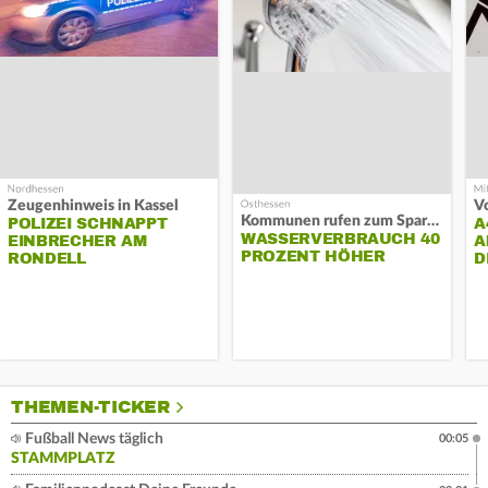
Zeugenhinweis in Kassel
Kommunen rufen zum Sparen auf
POLIZEI SCHNAPPT
A
WASSERVERBRAUCH 40
EINBRECHER AM
A
PROZENT HÖHER
RONDELL
D
THEMEN-TICKER
Fußball News täglich
00:05
STAMMPLATZ