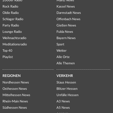
2000er Radio
Mainz News
Rock Radio
Kassel News
Oldie Radio
Darmstadt News
Schlager Radio
Offenbach News
Party Radio
Gießen News
Lounge Radio
Fulda News
Weihnachtsradio
Bayern News
Meditationsradio
Sport
Top 40
Wetter
Playlist
Alle Orte
Alle Themen
REGIONEN
VERKEHR
Nordhessen News
Staus Hessen
Osthessen News
Blitzer Hessen
Mittelhessen News
Unfälle Hessen
Rhein-Main News
A3 News
Südhessen News
A5 News