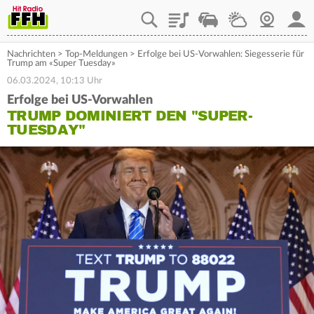
Playlist
Staupilot
Wetter
Webcam
Mein
Nachrichten
>
Top-Meldungen
>
Erfolge bei US-Vorwahlen: Siegesserie für
Trump am «Super Tuesday»
06.03.2024, 10:13 Uhr
Erfolge bei US-Vorwahlen
TRUMP DOMINIERT DEN "SUPER-
TUESDAY"