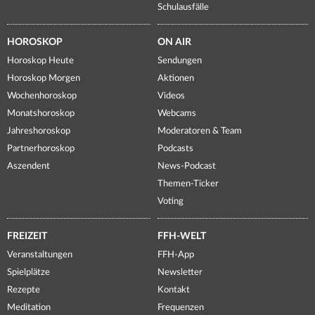
Schulausfälle
HOROSKOP
ON AIR
Horoskop Heute
Sendungen
Horoskop Morgen
Aktionen
Wochenhoroskop
Videos
Monatshoroskop
Webcams
Jahreshoroskop
Moderatoren & Team
Partnerhoroskop
Podcasts
Aszendent
News-Podcast
Themen-Ticker
Voting
FREIZEIT
FFH-WELT
Veranstaltungen
FFH-App
Spielplätze
Newsletter
Rezepte
Kontakt
Meditation
Frequenzen