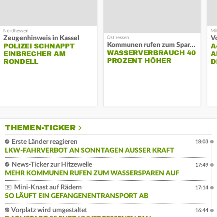
Zeugenhinweis in Kassel
Kommunen rufen zum Sparen auf
POLIZEI SCHNAPPT
A
WASSERVERBRAUCH 40
EINBRECHER AM
A
PROZENT HÖHER
RONDELL
D
THEMEN-TICKER
Erste Länder reagieren
18:03
LKW-FAHRVERBOT AN SONNTAGEN AUSSER KRAFT
News-Ticker zur Hitzewelle
17:49
MEHR KOMMUNEN RUFEN ZUM WASSERSPAREN AUF
Mini-Knast auf Rädern
17:14
SO LÄUFT EIN GEFANGENENTRANSPORT AB
Vorplatz wird umgestaltet
16:44