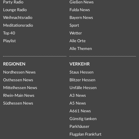
Party Radio
Gießen News
Lounge Radio
Fulda News
Weihnachtsradio
Bayern News
Meditationsradio
Sport
Top 40
Wetter
Playlist
Alle Orte
Alle Themen
REGIONEN
VERKEHR
Nordhessen News
Staus Hessen
Osthessen News
Blitzer Hessen
Mittelhessen News
Unfälle Hessen
Rhein-Main News
A3 News
Südhessen News
A5 News
A661 News
Günstig tanken
Parkhäuser
Flugplan Frankfurt