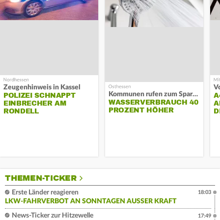
Zeugenhinweis in Kassel
Kommunen rufen zum Sparen auf
POLIZEI SCHNAPPT
A
WASSERVERBRAUCH 40
EINBRECHER AM
A
PROZENT HÖHER
RONDELL
D
THEMEN-TICKER
Erste Länder reagieren
18:03
LKW-FAHRVERBOT AN SONNTAGEN AUSSER KRAFT
News-Ticker zur Hitzewelle
17:49