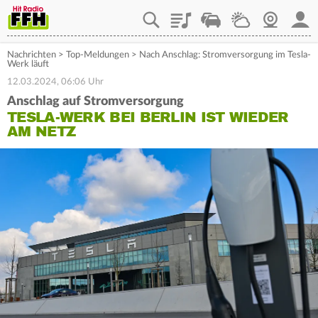
Playlist
Staupilot
Wetter
Webcam
Mein
Nachrichten
>
Top-Meldungen
>
Nach Anschlag: Stromversorgung im Tesla-
Werk läuft
12.03.2024, 06:06 Uhr
Anschlag auf Stromversorgung
TESLA-WERK BEI BERLIN IST WIEDER
AM NETZ