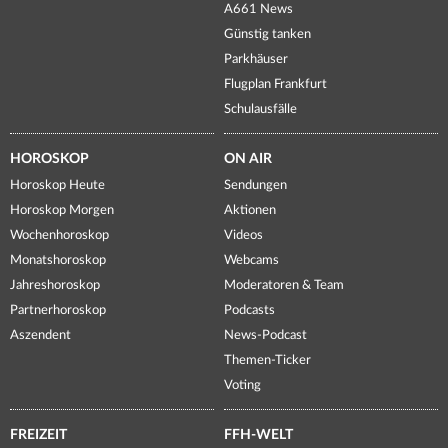
A661 News
Günstig tanken
Parkhäuser
Flugplan Frankfurt
Schulausfälle
HOROSKOP
ON AIR
Horoskop Heute
Sendungen
Horoskop Morgen
Aktionen
Wochenhoroskop
Videos
Monatshoroskop
Webcams
Jahreshoroskop
Moderatoren & Team
Partnerhoroskop
Podcasts
Aszendent
News-Podcast
Themen-Ticker
Voting
FREIZEIT
FFH-WELT