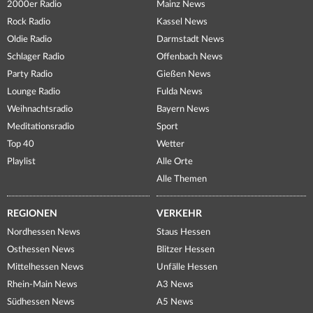
2000er Radio
Mainz News
Rock Radio
Kassel News
Oldie Radio
Darmstadt News
Schlager Radio
Offenbach News
Party Radio
Gießen News
Lounge Radio
Fulda News
Weihnachtsradio
Bayern News
Meditationsradio
Sport
Top 40
Wetter
Playlist
Alle Orte
Alle Themen
REGIONEN
VERKEHR
Nordhessen News
Staus Hessen
Osthessen News
Blitzer Hessen
Mittelhessen News
Unfälle Hessen
Rhein-Main News
A3 News
Südhessen News
A5 News