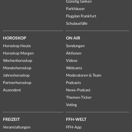
Günstig tanken
Parkhäuser
Flugplan Frankfurt
Schulausfälle
HOROSKOP
ON AIR
Horoskop Heute
Sendungen
Horoskop Morgen
Aktionen
Wochenhoroskop
Videos
Monatshoroskop
Webcams
Jahreshoroskop
Moderatoren & Team
Partnerhoroskop
Podcasts
Aszendent
News-Podcast
Themen-Ticker
Voting
FREIZEIT
FFH-WELT
Veranstaltungen
FFH-App