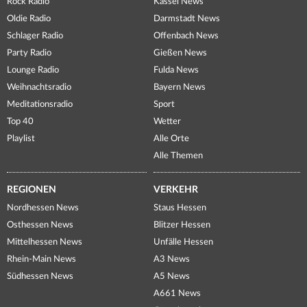
Rock Radio
Kassel News
Oldie Radio
Darmstadt News
Schlager Radio
Offenbach News
Party Radio
Gießen News
Lounge Radio
Fulda News
Weihnachtsradio
Bayern News
Meditationsradio
Sport
Top 40
Wetter
Playlist
Alle Orte
Alle Themen
REGIONEN
VERKEHR
Nordhessen News
Staus Hessen
Osthessen News
Blitzer Hessen
Mittelhessen News
Unfälle Hessen
Rhein-Main News
A3 News
Südhessen News
A5 News
A661 News