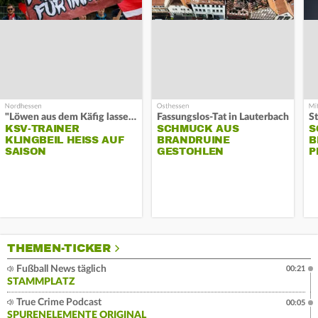
"Löwen aus dem Käfig lassen"
Fassungslos-Tat in Lauterbach
KSV-TRAINER
SCHMUCK AUS
S
KLINGBEIL HEISS AUF S
BRANDRUINE
B
AISON
GESTOHLEN
P
THEMEN-TICKER
Fußball News täglich
00:21
STAMMPLATZ
True Crime Podcast
00:05
SPURENELEMENTE ORIGINAL