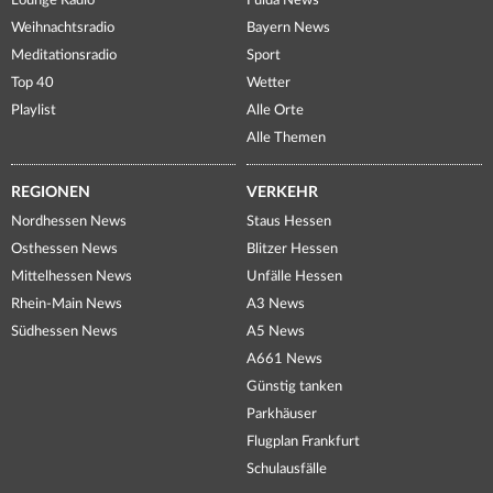
Lounge Radio
Fulda News
Weihnachtsradio
Bayern News
Meditationsradio
Sport
Top 40
Wetter
Playlist
Alle Orte
Alle Themen
REGIONEN
VERKEHR
Nordhessen News
Staus Hessen
Osthessen News
Blitzer Hessen
Mittelhessen News
Unfälle Hessen
Rhein-Main News
A3 News
Südhessen News
A5 News
A661 News
Günstig tanken
Parkhäuser
Flugplan Frankfurt
Schulausfälle