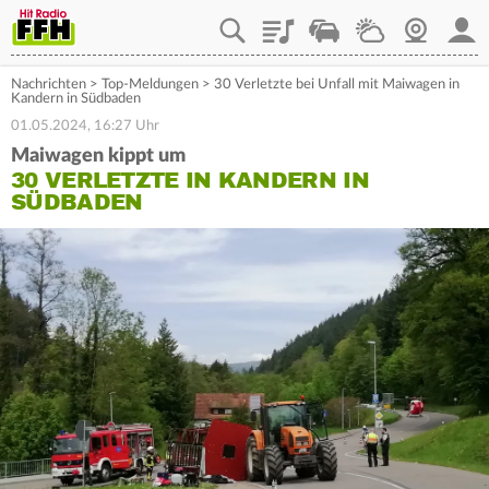
Playlist
Staupilot
Wetter
Webcam
Mein
Nachrichten
>
Top-Meldungen
>
30 Verletzte bei Unfall mit Maiwagen in
Kandern in Südbaden
01.05.2024, 16:27 Uhr
Maiwagen kippt um
30 VERLETZTE IN KANDERN IN
SÜDBADEN