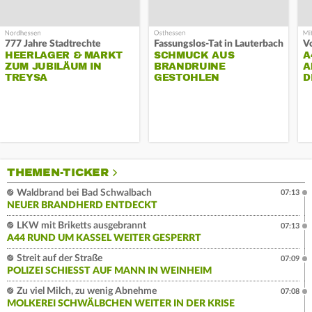
777 Jahre Stadtrechte
Fassungslos-Tat in Lauterbach
HEERLAGER & MARKT
SCHMUCK AUS
A
ZUM JUBILÄUM IN
BRANDRUINE
A
TREYSA
GESTOHLEN
D
THEMEN-TICKER
Waldbrand bei Bad Schwalbach
07:13
NEUER BRANDHERD ENTDECKT
LKW mit Briketts ausgebrannt
07:13
A44 RUND UM KASSEL WEITER GESPERRT
Streit auf der Straße
07:09
POLIZEI SCHIESST AUF MANN IN WEINHEIM
Zu viel Milch, zu wenig Abnehme
07:08
MOLKEREI SCHWÄLBCHEN WEITER IN DER KRISE