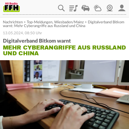
Playlist
Staupilot
Wetter
Webcam
Mein
Nachrichten
>
Top-Meldungen
,
Wiesbaden/Mainz
>
Digitalverband Bitkom
warnt: Mehr Cyberangriffe aus Russland und China
13.05.2024, 08:50 Uhr
Digitalverband Bitkom warnt
MEHR CYBERANGRIFFE AUS RUSSLAND
UND CHINA