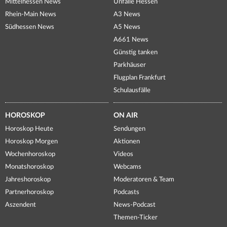
Mittelhessen News
Unfälle Hessen
Rhein-Main News
A3 News
Südhessen News
A5 News
A661 News
Günstig tanken
Parkhäuser
Flugplan Frankfurt
Schulausfälle
HOROSKOP
ON AIR
Horoskop Heute
Sendungen
Horoskop Morgen
Aktionen
Wochenhoroskop
Videos
Monatshoroskop
Webcams
Jahreshoroskop
Moderatoren & Team
Partnerhoroskop
Podcasts
Aszendent
News-Podcast
Themen-Ticker