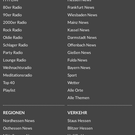
FFH Live
Hessen News
80er Radio
Frankfurt News
90er Radio
Wiesbaden News
2000er Radio
Mainz News
Rock Radio
Kassel News
Oldie Radio
Darmstadt News
Schlager Radio
Offenbach News
Party Radio
Gießen News
Lounge Radio
Fulda News
Weihnachtsradio
Bayern News
Meditationsradio
Sport
Top 40
Wetter
Playlist
Alle Orte
Alle Themen
REGIONEN
VERKEHR
Nordhessen News
Staus Hessen
Osthessen News
Blitzer Hessen