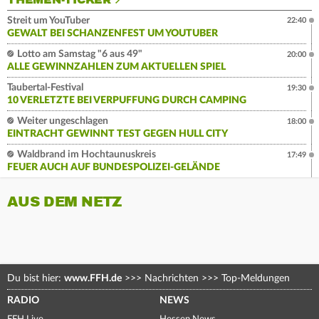
THEMEN-TICKER
Streit um YouTuber
22:40
GEWALT BEI SCHANZENFEST UM YOUTUBER
Lotto am Samstag "6 aus 49"
20:00
ALLE GEWINNZAHLEN ZUM AKTUELLEN SPIEL
Taubertal-Festival
19:30
10 VERLETZTE BEI VERPUFFUNG DURCH CAMPING
Weiter ungeschlagen
18:00
EINTRACHT GEWINNT TEST GEGEN HULL CITY
Waldbrand im Hochtaunuskreis
17:49
FEUER AUCH AUF BUNDESPOLIZEI-GELÄNDE
AUS DEM NETZ
Du bist hier:
www.FFH.de
>>>
Nachrichten
>>>
Top-Meldungen
RADIO
NEWS